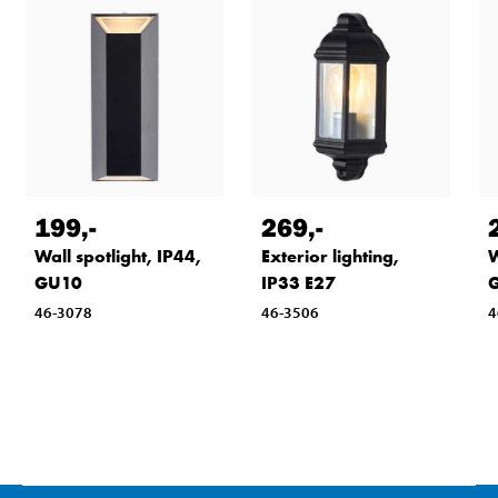
199
,-
269
,-
Wall spotlight, IP44,
Exterior lighting,
W
GU10
IP33 E27
46-3078
46-3506
4