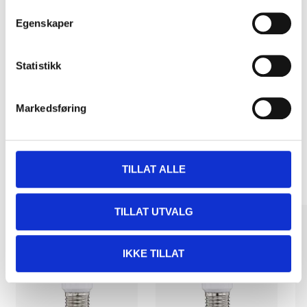
Egenskaper
Pay & Collect
Statistikk
Pay & Collect in your local store within 2 hours!
READ MORE
Markedsføring
Other customers also bought
TILLAT ALLE
TILLAT UTVALG
IKKE TILLAT