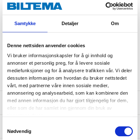
Power
60 W (Max.)
Socket
E27
Samtykke
Detaljer
Om
Enclosure class
IP44
Width
294 mm
Denne nettsiden anvender cookies
Height
303 mm
Vi bruker informasjonskapsler for å gi innhold og
Depth
370 mm
annonser et personlig preg, for å levere sosiale
Diameter
72 mm (Glass dome)
mediefunksjoner og for å analysere trafikken vår. Vi deler
dessuten informasjon om hvordan du bruker nettstedet
vårt, med partnerne våre innen sosiale medier,
annonsering og analysearbeid, som kan kombinere den
med annen informasjon du har gjort tilgjengelig for dem,
Safety instructions and other information
eller som de har samlet inn gjennom din bruk av
tjenestene deres.
Samtykkevalg
About the manufacturer
Nødvendig