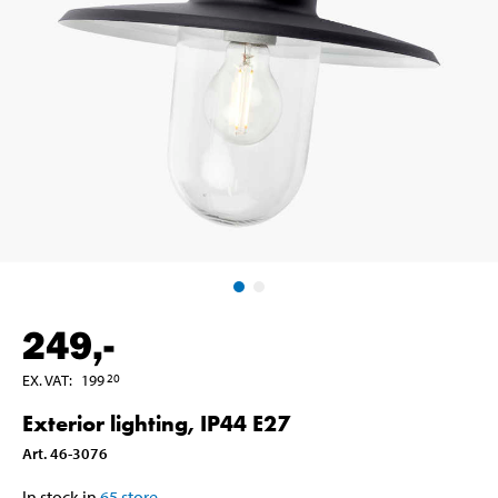
249
,-
EX. VAT
:
199
20
Exterior lighting, IP44 E27
Art
.
46-3076
In stock in
65
store