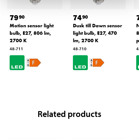
79
74
90
90
Motion sensor light
Dusk till Dawn sensor
N
bulb, E27, 806 lm,
light bulb, E27, 470
8
2700 K
lm, 2700 K
p
48-711
48-710
4
Related products