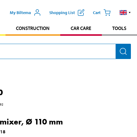
My Biltema
Shopping List
Cart
CONSTRUCTION
CAR CARE
TOOLS
0
92
 mixer, Ø 110 mm
118