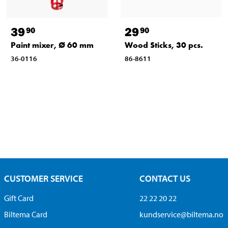
39
29
90
90
Paint mixer, Ø 60 mm
Wood Sticks, 30 pcs.
36-0116
86-8611
CUSTOMER SERVICE
CONTACT US
Gift Card
22 22 20 22
Biltema Card
kundservice@biltema.no