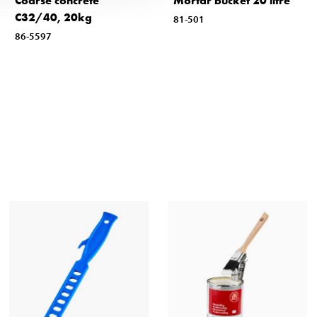
Coarse concrete
Mortar bucket 20 litre
C32/40, 20kg
81-501
86-5597