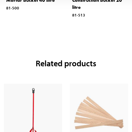
Mortar bucket 40 litre
Construction bucket 20
litre
81-500
81-513
Related products