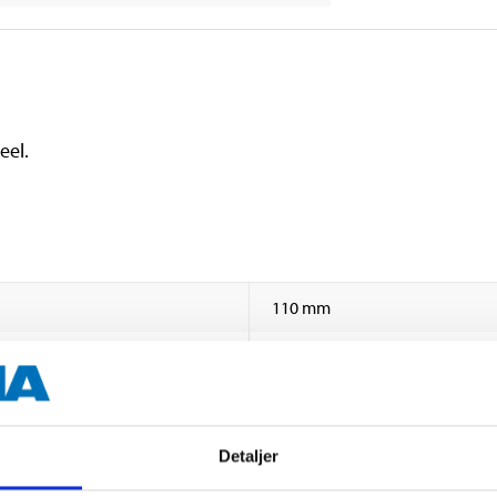
eel.
110 mm
110 mm
400 mm
Detaljer