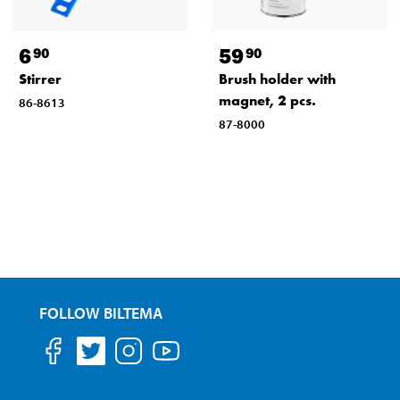
6
59
90
90
Stirrer
Brush holder with
magnet, 2 pcs.
86-8613
87-8000
FOLLOW BILTEMA