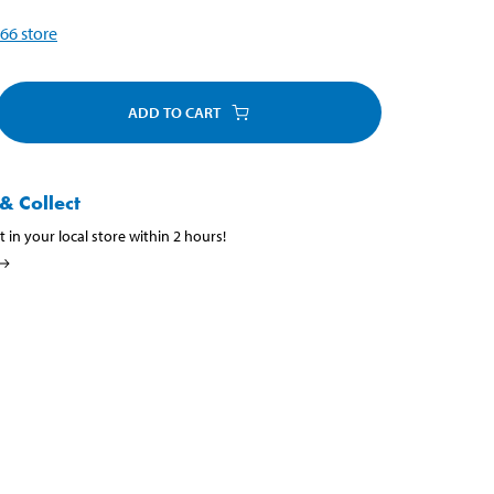
66
store
ADD TO CART
& Collect
t in your local store within 2 hours!