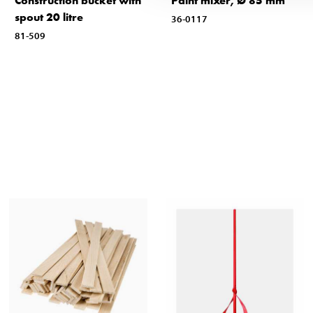
Construction bucket with
Paint mixer, Ø 85 mm
spout 20 litre
36-0117
81-509