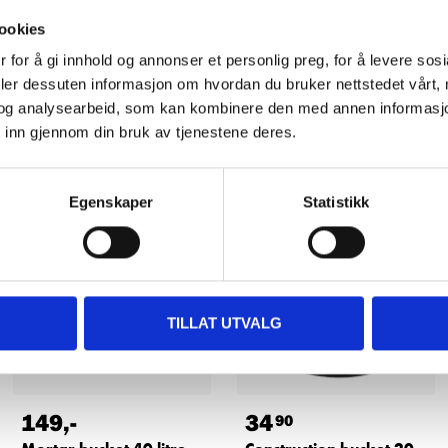
ookies
 for å gi innhold og annonser et personlig preg, for å levere sos
deler dessuten informasjon om hvordan du bruker nettstedet vårt,
og analysearbeid, som kan kombinere den med annen informasjon d
Other customers also bought
 inn gjennom din bruk av tjenestene deres.
Egenskaper
Statistikk
TILLAT UTVALG
149
,-
34
90