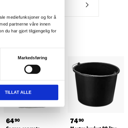
iale mediefunksjoner og for å
 med partnerne våre innen
u har gjort tilgjengelig for
Markedsføring
TILLAT ALLE
64
74
90
90