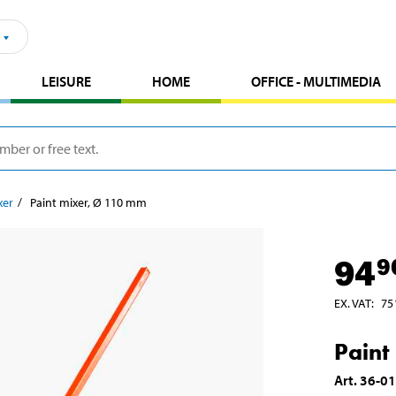
LEISURE
HOME
OFFICE - MULTIMEDIA
xer
Paint mixer, Ø 110 mm
94
9
EX. VAT
:
75
Paint
Art
.
36-0