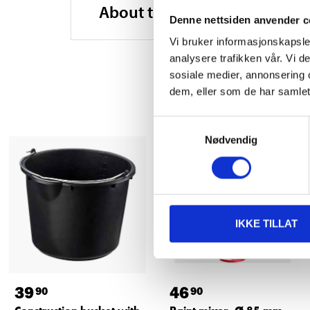
About the manufacturer
Denne nettsiden anvender c
Vi bruker informasjonskapsler
analysere trafikken vår. Vi 
sosiale medier, annonsering 
dem, eller som de har samlet
Samtykkevalg
Nødvendig
IKKE TILLAT
39
46
90
90