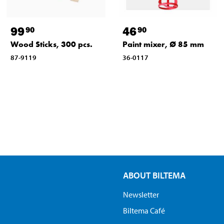
99
46
90
90
Wood Sticks, 300 pcs.
Paint mixer, Ø 85 mm
87-9119
36-0117
ABOUT BILTEMA
Newsletter
Biltema Café