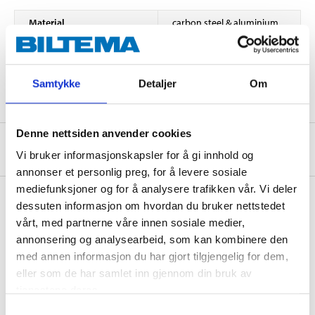
Material
carbon steel & aluminium
Length
45 cm
Width
10 cm
Samtykke
Detaljer
Om
Denne nettsiden anvender cookies
About the manufacturer
Vi bruker informasjonskapsler for å gi innhold og
annonser et personlig preg, for å levere sosiale
mediefunksjoner og for å analysere trafikken vår. Vi deler
dessuten informasjon om hvordan du bruker nettstedet
vårt, med partnerne våre innen sosiale medier,
Accessories
annonsering og analysearbeid, som kan kombinere den
med annen informasjon du har gjort tilgjengelig for dem,
eller som de har samlet inn gjennom din bruk av
tjenestene deres.
Spare blades for 86-028
Samtykkevalg