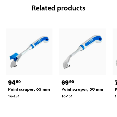
Related products
94
69
90
90
Paint scraper, 65 mm
Paint scraper, 50 mm
P
16-454
16-451
1