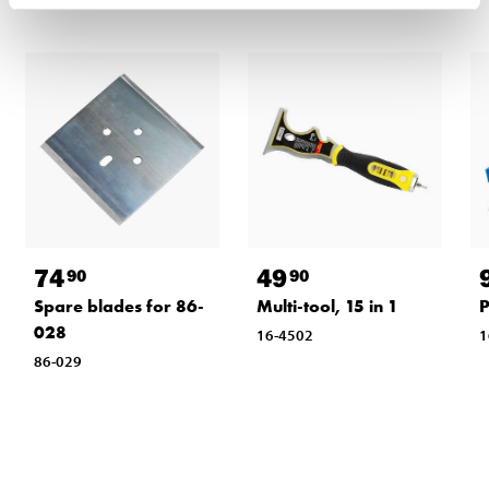
74
49
90
90
Spare blades for 86-
Multi-tool, 15 in 1
P
028
16-4502
1
86-029