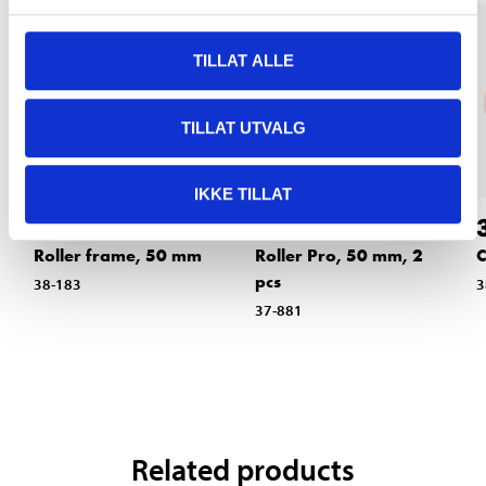
TILLAT ALLE
TILLAT UTVALG
IKKE TILLAT
14
12
90
90
Roller Pro, 50 mm, 2
Roller frame, 50 mm
C
pcs
38-183
3
37-881
Related products