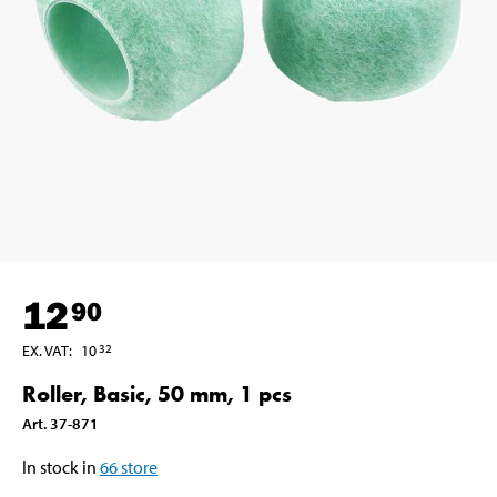
12
90
EX. VAT
:
10
32
Roller, Basic, 50 mm, 1 pcs
Art
.
37-871
In stock in
66
store