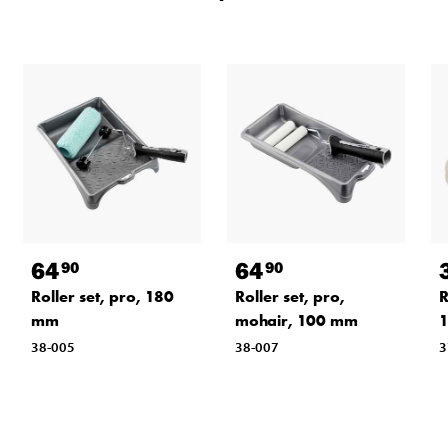
64
64
90
90
Roller set, pro, 180
Roller set, pro,
R
mm
mohair, 100 mm
1
38-005
38-007
3