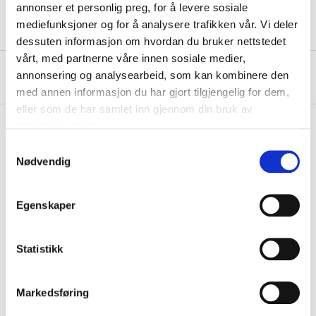
annonser et personlig preg, for å levere sosiale
Safety instructions and other information
mediefunksjoner og for å analysere trafikken vår. Vi deler
dessuten informasjon om hvordan du bruker nettstedet
vårt, med partnerne våre innen sosiale medier,
About the manufacturer
annonsering og analysearbeid, som kan kombinere den
med annen informasjon du har gjort tilgjengelig for dem,
eller som de har samlet inn gjennom din bruk av
tjenestene deres.
Samtykkevalg
Pay & Collect
Nødvendig
Pay & Collect in your local store within 2 hours!
READ MORE
Egenskaper
Statistikk
Other customers also bought
Markedsføring