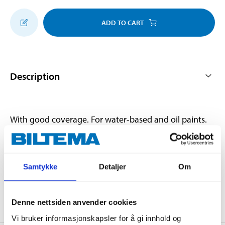
ADD TO CART
Description
With good coverage. For water-based and oil paints.
For semi-smooth surfaces such as walls and ceilings
with a certain degree of texture.
NOTE! The roller must be cleaned before use to
Samtykke
Detaljer
Om
remove excess lint.
Denne nettsiden anvender cookies
Vi bruker informasjonskapsler for å gi innhold og