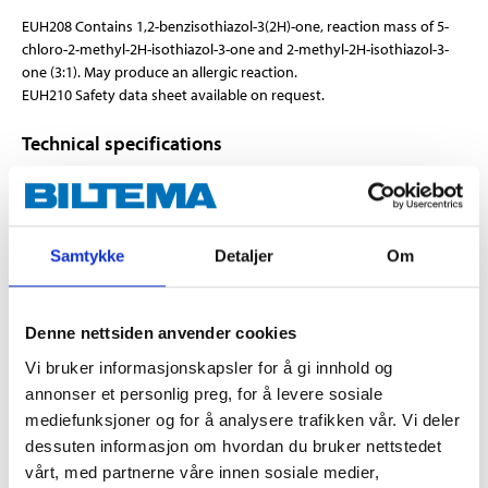
EUH208 Contains 1,2-benzisothiazol-3(2H)-one, reaction mass of 5-
chloro-2-methyl-2H-isothiazol-3-one and 2-methyl-2H-isothiazol-3-
one (3:1). May produce an allergic reaction.
EUH210 Safety data sheet available on request.
Technical specifications
Volume
400 ml
Colour
light grey
Samtykke
Detaljer
Om
Gauge
Medium grade
Type
Light, medium
Denne nettsiden anvender cookies
Solvent
Water
Vi bruker informasjonskapsler for å gi innhold og
Filler
Dolomite
annonser et personlig preg, for å levere sosiale
mediefunksjoner og for å analysere trafikken vår. Vi deler
Grain size
0,2 mm (max)
dessuten informasjon om hvordan du bruker nettstedet
Density
ca 1,1 kg/dm³
vårt, med partnerne våre innen sosiale medier,