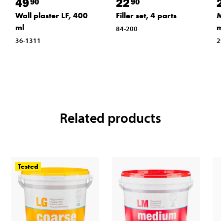
49
22
90
90
Wall plaster LF, 400
Filler set, 4 parts
M
ml
84-200
36-1311
2
Related products
Tested