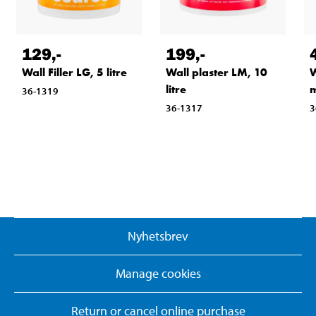
129
,-
199
,-
Wall Filler LG, 5 litre
Wall plaster LM, 10
W
litre
m
36-1319
36-1317
3
Nyhetsbrev
Manage cookies
Return or cancel online purchase