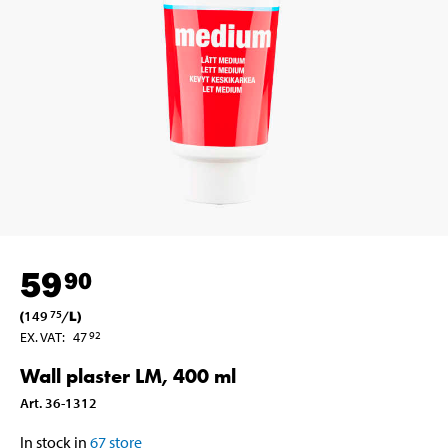
59
90
(
149
/
L
)
75
EX. VAT
:
47
92
Wall plaster LM, 400 ml
Art
.
36-1312
In stock in
67
store