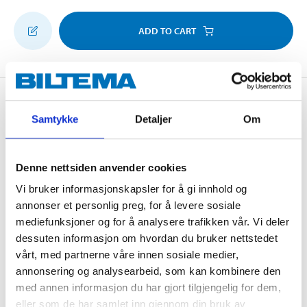
ADD TO CART
Description
Samtykke
Detaljer
Om
Double-sided pads for easy wall mounting when you
Denne nettsiden anvender cookies
do not want to use screws. The adhesive pads have
Vi bruker informasjonskapsler for å gi innhold og
good adhesion and are ideal for putting up photos,
annonser et personlig preg, for å levere sosiale
posters, hooks or lightweight signs.
mediefunksjoner og for å analysere trafikken vår. Vi deler
dessuten informasjon om hvordan du bruker nettstedet
vårt, med partnerne våre innen sosiale medier,
Technical specifications
annonsering og analysearbeid, som kan kombinere den
med annen informasjon du har gjort tilgjengelig for dem,
eller som de har samlet inn gjennom din bruk av