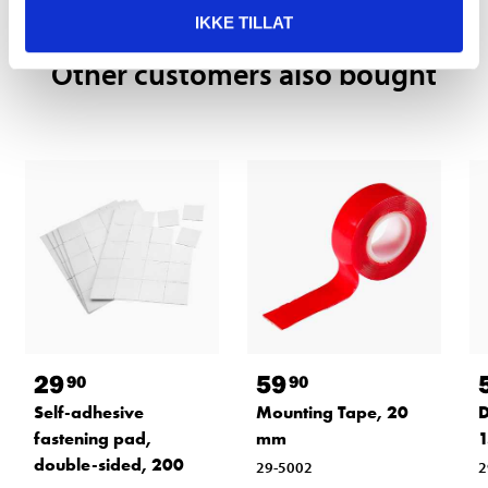
IKKE TILLAT
Other customers also bought
29
59
90
90
Self-adhesive
Mounting Tape, 20
D
fastening pad,
mm
1
double-sided, 200
29-5002
2