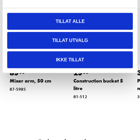
TILLAT ALLE
TILLAT UTVALG
IKKE TILLAT
89
19
90
90
Mixer arm, 50 cm
Construction bucket 5
P
litre
87-5985
81-512
3