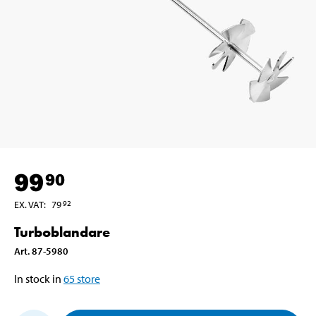
99
90
EX. VAT
:
79
92
Turboblandare
Art
.
87-5980
In stock in
65
store