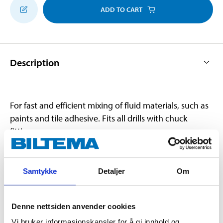
ADD TO CART
Description
For fast and efficient mixing of fluid materials, such as
paints and tile adhesive. Fits all drills with chuck
fittings.
Technical specifications
Samtykke
Detaljer
Om
Length
500 mm
Denne nettsiden anvender cookies
Diameter
8 mm
Vi bruker informasjonskapsler for å gi innhold og