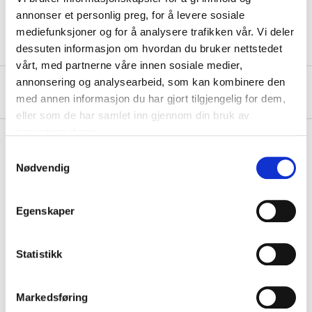
Blade dimensions
Ø 75 mm
annonser et personlig preg, for å levere sosiale
mediefunksjoner og for å analysere trafikken vår. Vi deler
dessuten informasjon om hvordan du bruker nettstedet
vårt, med partnerne våre innen sosiale medier,
annonsering og analysearbeid, som kan kombinere den
About the manufacturer
med annen informasjon du har gjort tilgjengelig for dem,
eller som de har samlet inn gjennom din bruk av
tjenestene deres.
Samtykkevalg
Nødvendig
Pay & Collect
Pay & Collect in your local store within 2 hours!
Egenskaper
READ MORE
Statistikk
Other customers also bought
Markedsføring