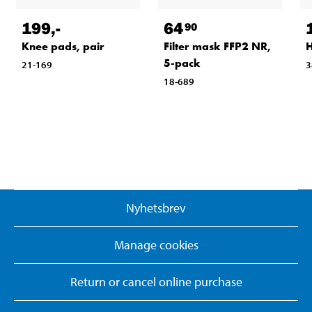
199
,-
64
90
Knee pads, pair
Filter mask FFP2 NR,
H
5-pack
21-169
3
18-689
Nyhetsbrev
Manage cookies
Return or cancel online purchase