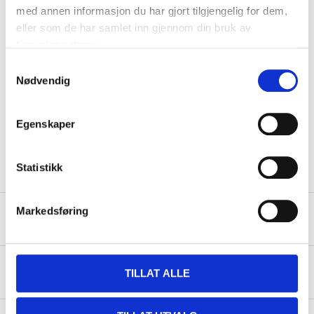
med annen informasjon du har gjort tilgjengelig for dem,
eller som de har samlet inn gjennom din bruk av
Transparent PVC (Outer
Material
tjenestene deres.
casing)
Samtykkevalg
Shock-absorbing foam and
Material
Nødvendig
gel (Padding)
Material
Multispandex (Inner lining)
Egenskaper
Adjustable multispandex
Material
strap with velcro (Strap)
Statistikk
Markedsføring
Safety instructions and other information
About the manufacturer
TILLAT ALLE