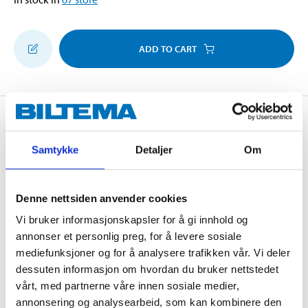
ADD TO CART
Description
Samtykke
Detaljer
Om
For optimal protection and ergonomics while working
on the knees for long periods in difficult conditions.
Denne nettsiden anvender cookies
Protects against force transfer, abrasion, and nail
Vi bruker informasjonskapsler for å gi innhold og
penetration, etc. Perfect for floor laying and HVAC
annonser et personlig preg, for å levere sosiale
work.
mediefunksjoner og for å analysere trafikken vår. Vi deler
dessuten informasjon om hvordan du bruker nettstedet
vårt, med partnerne våre innen sosiale medier,
annonsering og analysearbeid, som kan kombinere den
Technical specifications