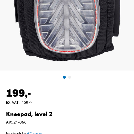
199
,-
EX. VAT
:
159
20
Kneepad, level 2
Art
.
21-066
In stock in
67
store