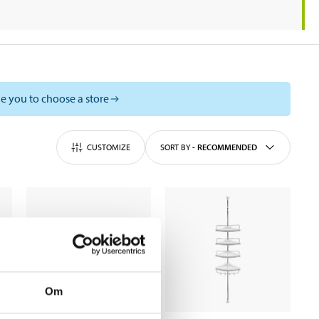
e you to choose a store
CUSTOMIZE
SORT BY
-
RECOMMENDED
Om