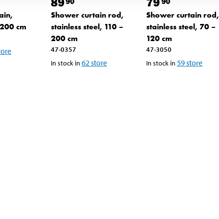
89
79
90
90
ain,
Shower curtain rod,
Shower curtain rod
 200 cm
stainless steel, 110 –
stainless steel, 70 –
200 cm
120 cm
47-0357
47-3050
tore
62
store
59
store
In stock in
In stock in