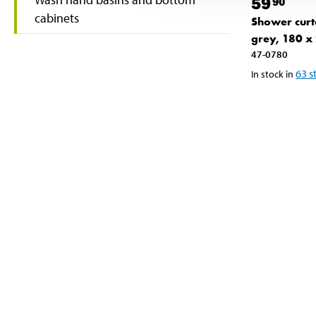
59
90
cabinets
Shower curt
grey, 180 x
47-0780
63
s
In stock in