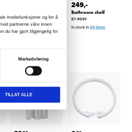
249
,-
99
90
Bathroom shelf
Corner shower
iale mediefunksjoner og for å
87-9049
organiser
 med partnerne våre innen
64
store
In stock in
47-0372
u har gjort tilgjengelig for
63
store
In stock in
Markedsføring
TILLAT ALLE