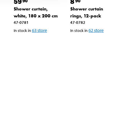
59
8
90
90
,
Shower curtain,
Shower curtain
white, 180 x 200 cm
rings, 12-pack
47-0781
47-0782
63
store
62
store
In stock in
In stock in