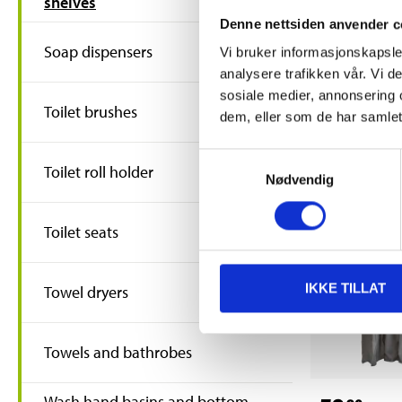
shelves
449
,-
Denne nettsiden anvender c
Bathroom sh
Soap dispensers
Vi bruker informasjonskapsler
47-0359
analysere trafikken vår. Vi 
62
s
In stock in
sosiale medier, annonsering 
Toilet brushes
dem, eller som de har samlet
Samtykkevalg
Toilet roll holder
Nødvendig
Toilet seats
IKKE TILLAT
Towel dryers
Towels and bathrobes
Wash hand basins and bottom