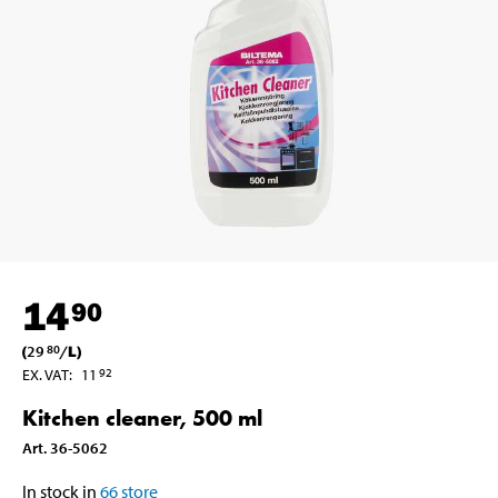
14
90
(
29
/
L
)
80
EX. VAT
:
11
92
Kitchen cleaner, 500 ml
Art
.
36-5062
In stock in
66
store