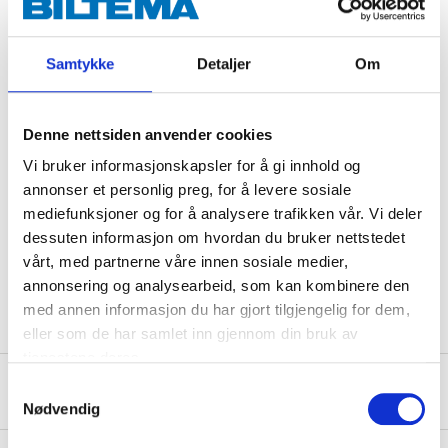
BENZISOTHIAZOLINONE, DENATONIUM BENZOATE.
Samtykke
Detaljer
Om
Denne nettsiden anvender cookies
Warning
Vi bruker informasjonskapsler for å gi innhold og
H319 Causes serious eye irritation.
annonser et personlig preg, for å levere sosiale
mediefunksjoner og for å analysere trafikken vår. Vi deler
Technical specifications
dessuten informasjon om hvordan du bruker nettstedet
vårt, med partnerne våre innen sosiale medier,
Volume
500 ml
annonsering og analysearbeid, som kan kombinere den
med annen informasjon du har gjort tilgjengelig for dem,
eller som de har samlet inn gjennom din bruk av
tjenestene deres.
Safety instructions and other information
Samtykkevalg
Nødvendig