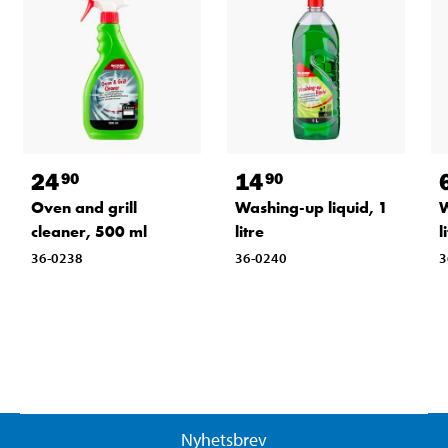
24
14
90
90
Oven and grill
Washing-up liquid, 1
W
cleaner, 500 ml
litre
l
36-0238
36-0240
3
Nyhetsbrev