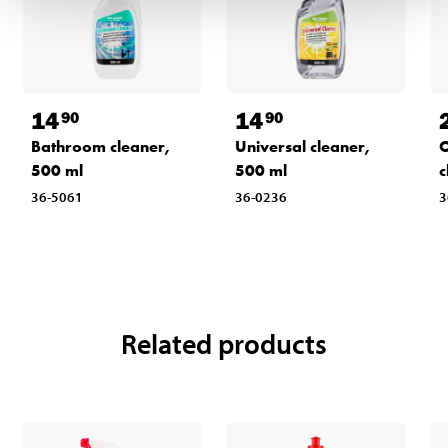
14
14
90
90
Bathroom cleaner,
Universal cleaner,
O
500 ml
500 ml
c
36-5061
36-0236
3
Related products