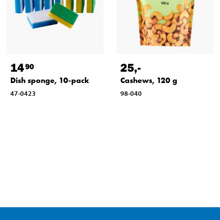
14
25
,-
90
Dish sponge, 10-pack
Cashews, 120 g
47-0423
98-040