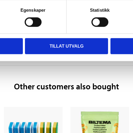
Egenskaper
Statistikk
1,6 kg
Bamboo/polyester/cotton.
TILLAT UTVALG
Other customers also bought