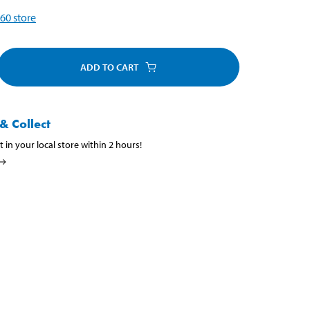
60
store
ADD TO CART
& Collect
t in your local store within 2 hours!