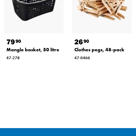
79
26
90
90
Mangle basket, 50 litre
Clothes pegs, 48-pack
47-278
47-0466