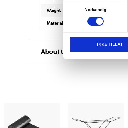
Samtykkevalg
Nødvendig
Weight
Material
IKKE TILLAT
About the manufacturer