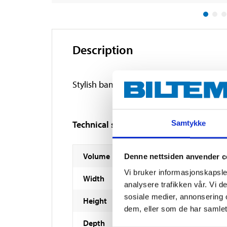
Description
Stylish bamboo basket with lid and fabric 
Technical specifications
Samtykke
Volume
Denne nettsiden anvender c
Vi bruker informasjonskapsler
Width
analysere trafikken vår. Vi 
sosiale medier, annonsering 
Height
dem, eller som de har samlet
Depth