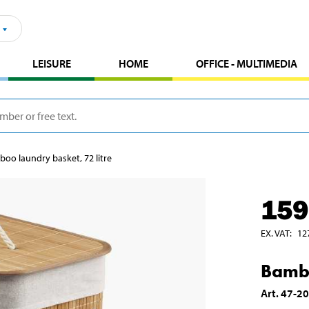
LEISURE
HOME
OFFICE - MULTIMEDIA
oo laundry basket, 72 litre
159
EX. VAT
:
12
Bambo
Art
.
47-2