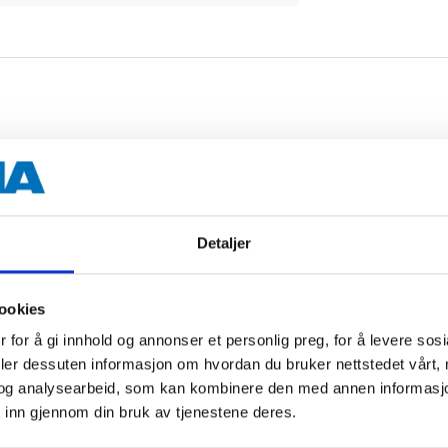
lining. Perfect for laundry.
Detaljer
72 l
ookies
 for å gi innhold og annonser et personlig preg, for å levere sos
40 cm
deler dessuten informasjon om hvordan du bruker nettstedet vårt,
og analysearbeid, som kan kombinere den med annen informasjon d
60 cm
 inn gjennom din bruk av tjenestene deres.
30 cm