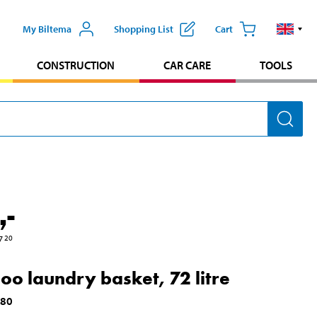
My Biltema
Shopping List
Cart
CONSTRUCTION
CAR CARE
TOOLS
,-
7
20
o laundry basket, 72 litre
080