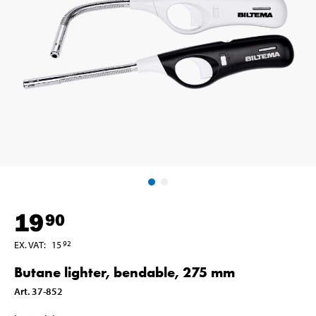
19
90
EX. VAT
:
15
92
Butane lighter, bendable, 275 mm
Art
.
37-852