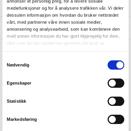
annonser et personlig preg, for å levere sosiale
mediefunksjoner og for å analysere trafikken vår. Vi deler
dessuten informasjon om hvordan du bruker nettstedet
vårt, med partnerne våre innen sosiale medier,
About the manufacturer
annonsering og analysearbeid, som kan kombinere den
med annen informasjon du har gjort tilgjengelig for dem,
eller som de har samlet inn gjennom din bruk av
tjenestene deres.
Samtykkevalg
Pay & Collect
Nødvendig
Pay & Collect in your local store within 2 hours!
READ MORE
Egenskaper
Statistikk
Other customers also bought
Markedsføring