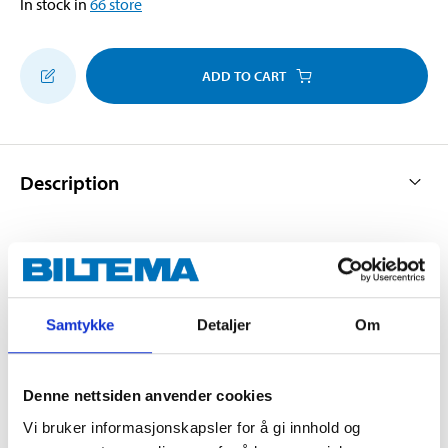
In stock in
66
store
ADD TO CART
Description
Refillable lighter with adjustable flame. Childproof,
available in an assortment of colours.
Samtykke
Detaljer
Om
Technical specifications
Denne nettsiden anvender cookies
Vi bruker informasjonskapsler for å gi innhold og
Length
275 mm