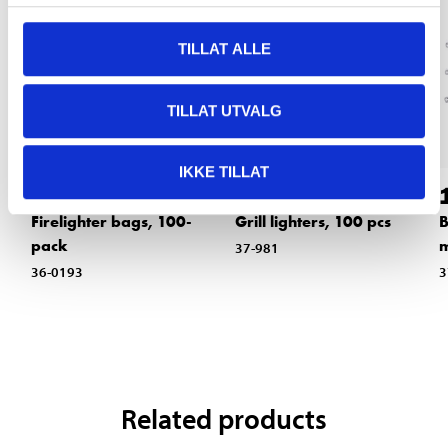
TILLAT ALLE
TILLAT UTVALG
IKKE TILLAT
59
29
90
90
Firelighter bags, 100-
Grill lighters, 100 pcs
B
pack
37-981
36-0193
3
Related products