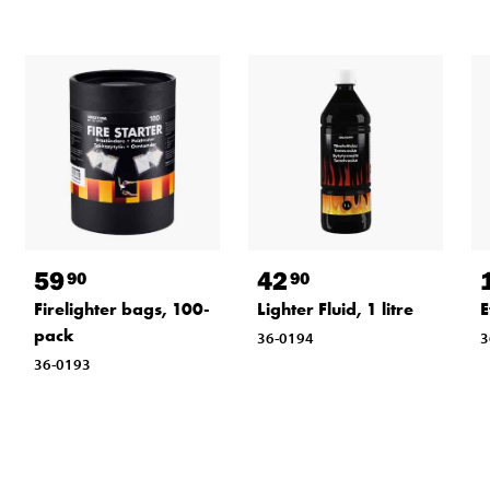
59
42
90
90
Firelighter bags, 100-
Lighter Fluid, 1 litre
E
pack
36-0194
3
36-0193