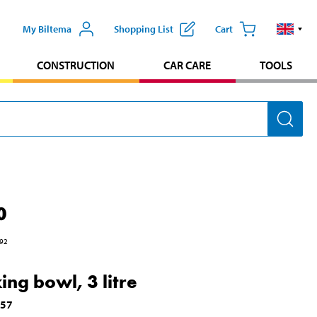
My Biltema
Shopping List
Cart
CONSTRUCTION
CAR CARE
TOOLS
0
92
ing bowl, 3 litre
257