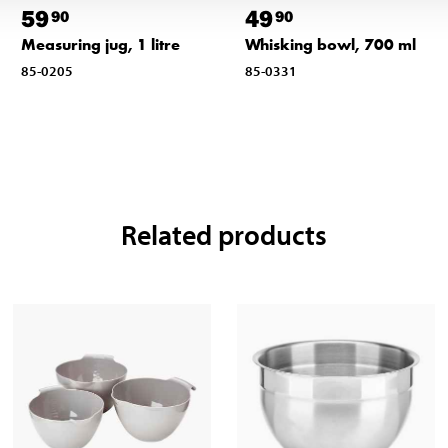
59
49
90
90
Measuring jug, 1 litre
Whisking bowl, 700 ml
85-0205
85-0331
Related products