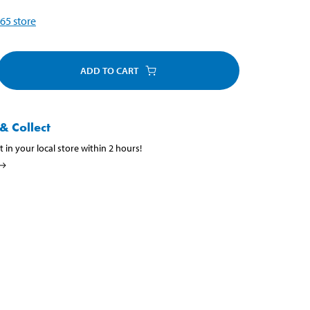
65
store
ADD TO CART
& Collect
t in your local store within 2 hours!