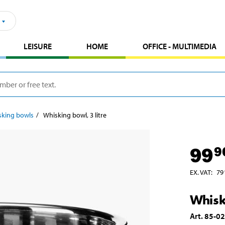
LEISURE
HOME
OFFICE - MULTIMEDIA
sking bowls
Whisking bowl, 3 litre
99
9
EX. VAT
:
79
Whisk
Art
.
85-0