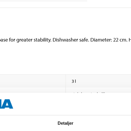
 base for greater stability. Dishwasher safe. Diameter: 22 cm. 
3 l
stainless steel, silicone
22 cm
12 cm
Detaljer