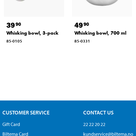
39
49
90
90
Whisking bowl, 3-pack
Whisking bowl, 700 ml
85-0105
85-0331
CUSTOMER SERVICE
CONTACT US
Gift Card
22 22 20 22
Biltema Card
kundservice@biltema.no