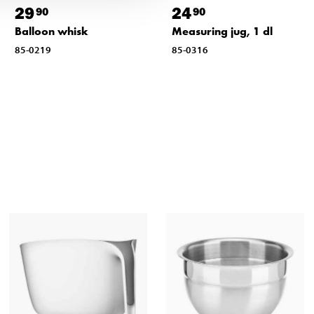
29
24
90
90
Balloon whisk
Measuring jug, 1 dl
85-0219
85-0316