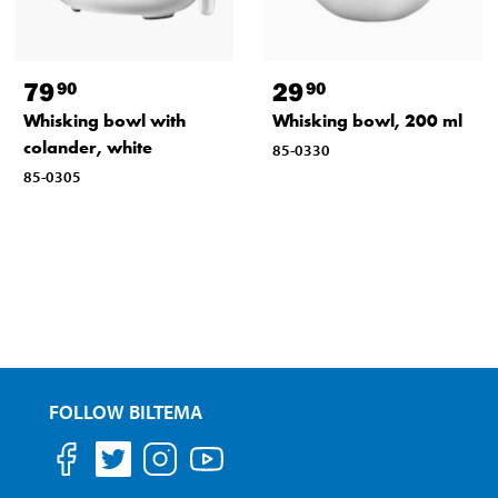
79
29
90
90
Whisking bowl with
Whisking bowl, 200 ml
colander, white
85-0330
85-0305
FOLLOW BILTEMA