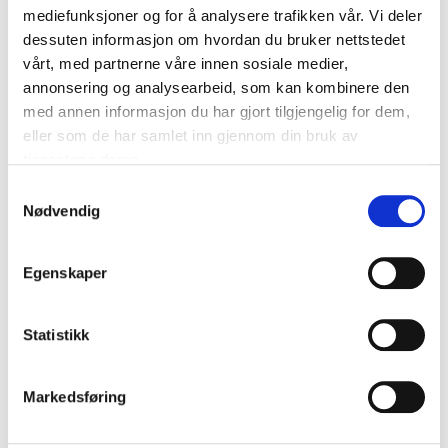
mediefunksjoner og for å analysere trafikken vår. Vi deler
dessuten informasjon om hvordan du bruker nettstedet
vårt, med partnerne våre innen sosiale medier,
annonsering og analysearbeid, som kan kombinere den
med annen informasjon du har gjort tilgjengelig for dem,
eller som de har samlet inn gjennom din bruk av
tjenestene deres.
Samtykkevalg
19
17
Nødvendig
90
90
Aluminium foil, 20 m
Plastic Wrap, 60 m
85-8021
85-8020
Egenskaper
65
store
66
store
In stock in
In stock in
Statistikk
Markedsføring