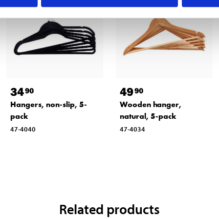
34
49
90
90
Hangers, non-slip, 5-
Wooden hanger,
pack
natural, 5-pack
47-4040
47-4034
Related products