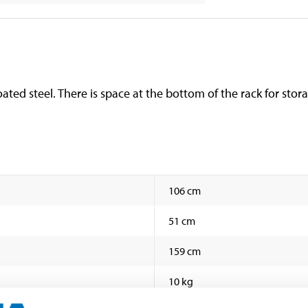
ted steel. There is space at the bottom of the rack for stor
106 cm
51 cm
159 cm
10 kg