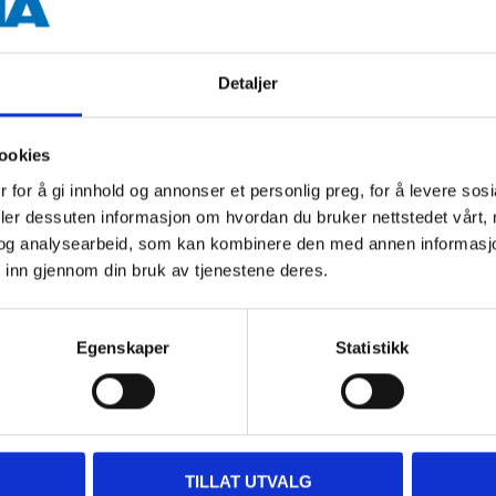
Powder-coated steel
White
Detaljer
ookies
 information
 for å gi innhold og annonser et personlig preg, for å levere sos
deler dessuten informasjon om hvordan du bruker nettstedet vårt,
og analysearbeid, som kan kombinere den med annen informasjon d
 inn gjennom din bruk av tjenestene deres.
Egenskaper
Statistikk
Other customers also bought
TILLAT UTVALG