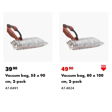
39
49
90
90
Vacuum bag, 55 x 90
Vacuum bag, 80 x 100
cm, 2-pack
cm, 2-pack
47-0491
47-4024