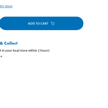
65
store
ADD TO CART
& Collect
t in your local store within 2 hours!