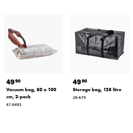
49
49
90
90
Vacuum bag, 80 x 100
Storage bag, 128 litre
cm, 2-pack
28-679
47-0492