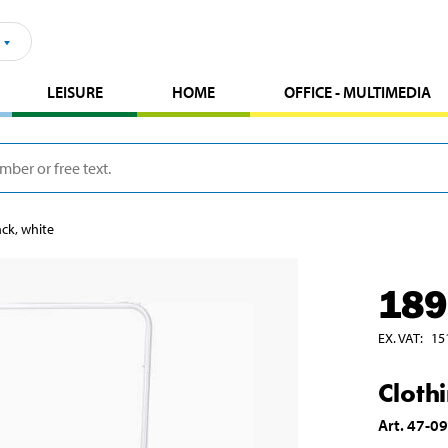
LEISURE
HOME
OFFICE - MULTIMEDIA
ack, white
189
EX. VAT
:
15
Cloth
Art
.
47-0