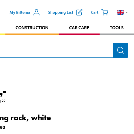
My Biltema
Shopping List
Cart
CONSTRUCTION
CAR CARE
TOOLS
,-
1
20
ing rack, white
993