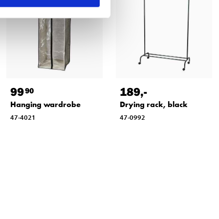
99
189
,-
90
Hanging wardrobe
Drying rack, black
47-4021
47-0992