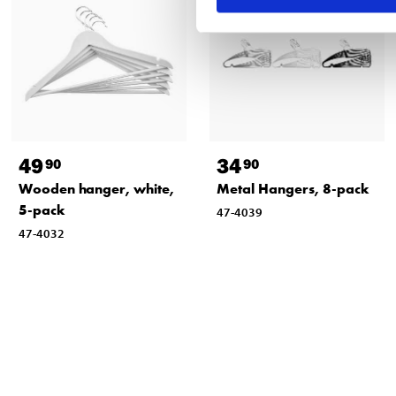
49
34
90
90
Wooden hanger, white,
Metal Hangers, 8-pack
5-pack
47-4039
47-4032