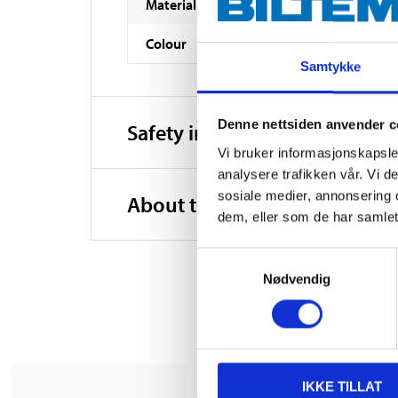
Material
Colour
Samtykke
Denne nettsiden anvender c
Safety instructions and other
Vi bruker informasjonskapsler
analysere trafikken vår. Vi 
sosiale medier, annonsering 
About the manufacturer
dem, eller som de har samlet
Samtykkevalg
Nødvendig
IKKE TILLAT