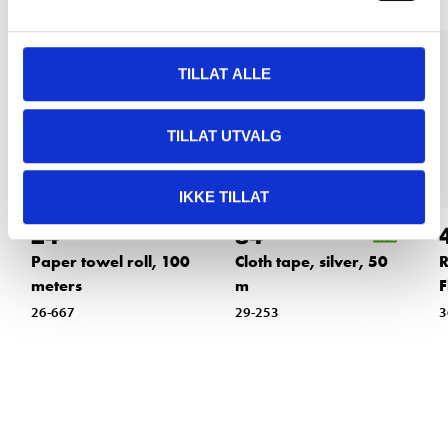
TILLAT ALLE
TILLAT UTVALG
IKKE TILLAT
24
84
90
90
Paper towel roll, 100
Cloth tape, silver, 50
R
meters
m
F
26-667
29-253
3