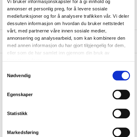
Vi bruker informasjonskapsler for å gi innhold og
Max. load
20 kg
annonser et personlig preg, for å levere sosiale
mediefunksjoner og for å analysere trafikken vår. Vi deler
dessuten informasjon om hvordan du bruker nettstedet
vårt, med partnerne våre innen sosiale medier,
annonsering og analysearbeid, som kan kombinere den
About the manufacturer
med annen informasjon du har gjort tilgjengelig for dem,
eller som de har samlet inn gjennom din bruk av
tjenestene deres.
Samtykkevalg
Nødvendig
Pay & Collect
Pay & Collect in your local store within 2 hours!
Egenskaper
READ MORE
Statistikk
Other customers also bought
Markedsføring