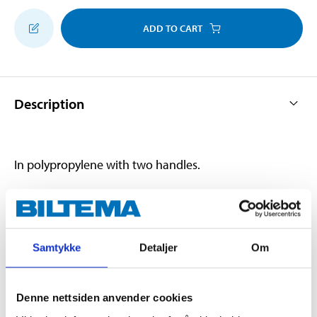
ADD TO CART
Description
In polypropylene with two handles.
Technical specifications
Samtykke
Detaljer
Om
Volume
63,5 l
Dimensions
55 x 33 x 35 cm
Denne nettsiden anvender cookies
Weight
130 g