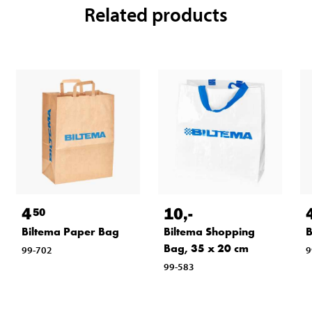
Related products
4
10
,-
50
Biltema Paper Bag
Biltema Shopping
B
Bag, 35 x 20 cm
99-702
9
99-583