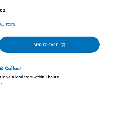
e
502
65
store
ADD TO CART
& Collect
t in your local store within 2 hours!