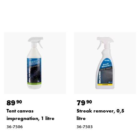
89
79
90
90
Tent canvas
Streak remover, 0,5
impregnation, 1 litre
litre
36-7506
36-7503