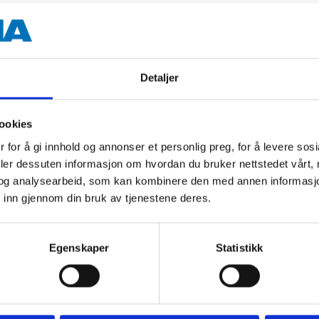
1 l
Detaljer
 information
ookies
 for å gi innhold og annonser et personlig preg, for å levere sos
deler dessuten informasjon om hvordan du bruker nettstedet vårt,
og analysearbeid, som kan kombinere den med annen informasjon d
 inn gjennom din bruk av tjenestene deres.
Egenskaper
Statistikk
Other customers also bought