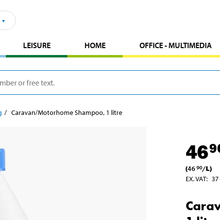
LEISURE
HOME
OFFICE - MULTIMEDIA
g
Caravan/Motorhome Shampoo, 1 litre
46
9
(
46
/
L
)
90
EX. VAT
:
37
Cara