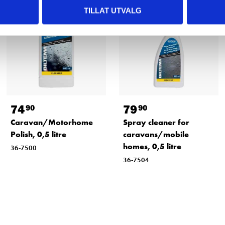
TILLAT UTVALG
74
79
90
90
Caravan/Motorhome
Spray cleaner for
Polish, 0,5 litre
caravans/mobile
homes, 0,5 litre
36-7500
36-7504