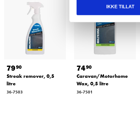
IKKE TILLAT
79
74
90
90
Streak remover, 0,5
Caravan/Motorhome
litre
Wax, 0,5 litre
36-7503
36-7501