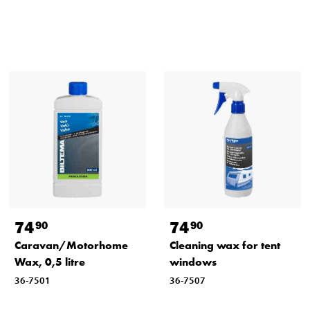
74
74
90
90
Caravan/Motorhome
Cleaning wax for tent
Wax, 0,5 litre
windows
36-7501
36-7507