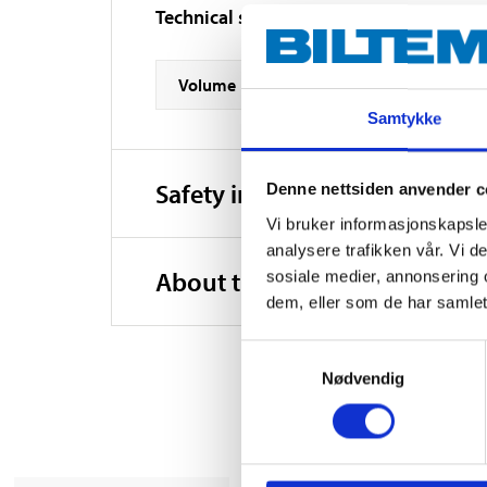
Technical specifications
Volume
Samtykke
Safety instructions and other
Denne nettsiden anvender c
Vi bruker informasjonskapsler
analysere trafikken vår. Vi 
About the manufacturer
sosiale medier, annonsering 
dem, eller som de har samlet
Samtykkevalg
Nødvendig