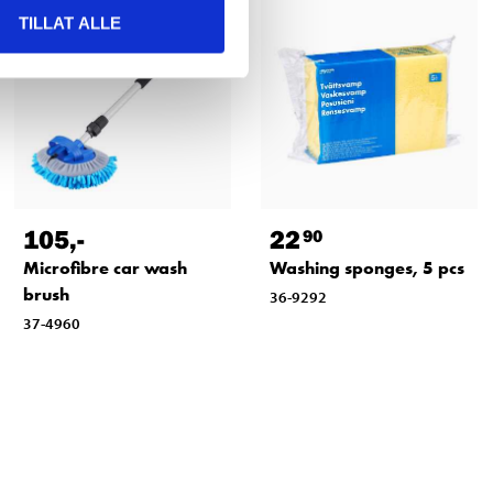
TILLAT ALLE
105
,-
22
90
Microfibre car wash
Washing sponges, 5 pcs
brush
36-9292
37-4960