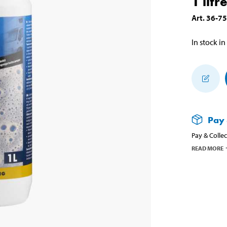
1 litr
Art
.
36-7
In stock in
Pay 
Pay & Collec
READ MORE