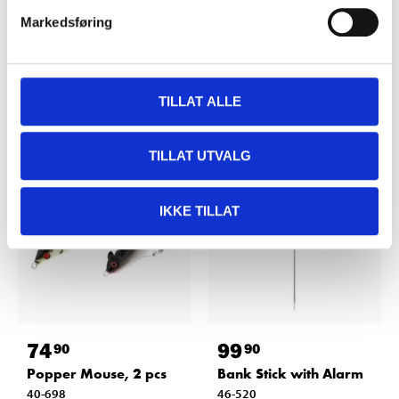
40-083
62
store
In stock in
Markedsføring
65
store
In stock in
TILLAT ALLE
TILLAT UTVALG
IKKE TILLAT
74
99
90
90
Popper Mouse, 2 pcs
Bank Stick with Alarm
40-698
46-520