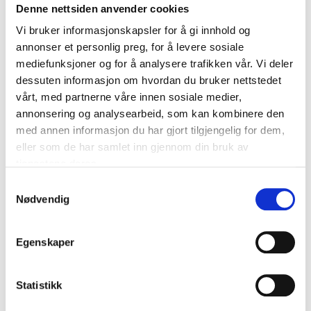
Denne nettsiden anvender cookies
40-080
65
store
In stock in
Vi bruker informasjonskapsler for å gi innhold og
65
store
In stock in
annonser et personlig preg, for å levere sosiale
mediefunksjoner og for å analysere trafikken vår. Vi deler
dessuten informasjon om hvordan du bruker nettstedet
vårt, med partnerne våre innen sosiale medier,
annonsering og analysearbeid, som kan kombinere den
med annen informasjon du har gjort tilgjengelig for dem,
eller som de har samlet inn gjennom din bruk av
tjenestene deres.
Samtykkevalg
Nødvendig
Egenskaper
69
49
90
90
Statistikk
Fishing Gear in box
Casting Bobbers, 25 g,
14-1232
2 pcs.