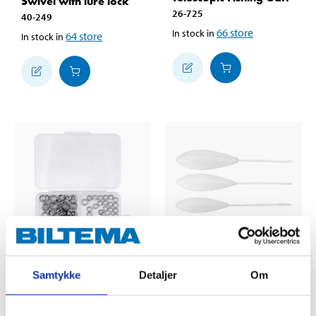
Swivel with lure lock
26-725
40-249
66
store
In stock in
64
store
In stock in
Samtykke
Detaljer
Om
69
49
90
90
Spring Ring Set, 150 st
Casting Bobbers, 25 g,
40-248
2 pcs.