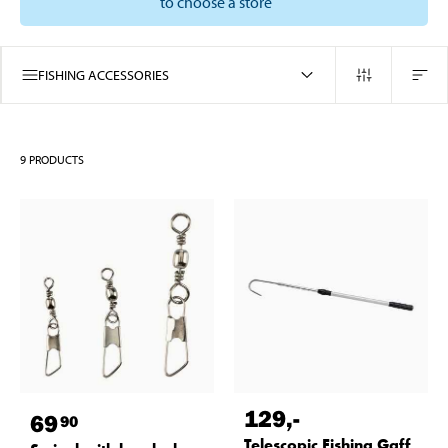
to choose a store
FISHING ACCESSORIES
9
PRODUCTS
129
,-
69
90
Telescopic Fishing Gaff