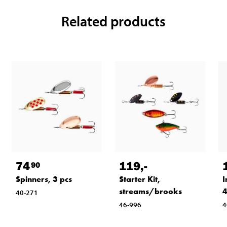
Related products
74
119
,-
90
Spinners, 3 pcs
Starter Kit,
I
streams/brooks
4
40-271
46-996
4