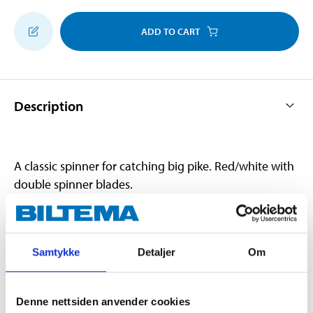
ADD TO CART
Description
A classic spinner for catching big pike. Red/white with
double spinner blades.
Technical specifications
Samtykke
Detaljer
Om
Weight
14 g
Denne nettsiden anvender cookies
Material
Zinc