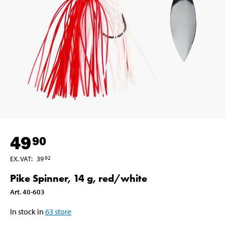
49
90
EX. VAT
:
39
92
Pike Spinner, 14 g, red/white
Art
.
40-603
In stock in
63
store