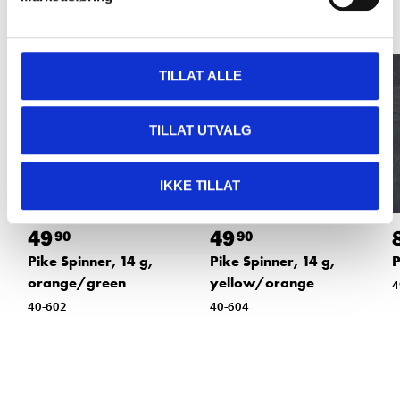
TILLAT ALLE
TILLAT UTVALG
IKKE TILLAT
49
49
90
90
P
Pike Spinner, 14 g,
Pike Spinner, 14 g,
orange/green
yellow/orange
4
40-602
40-604