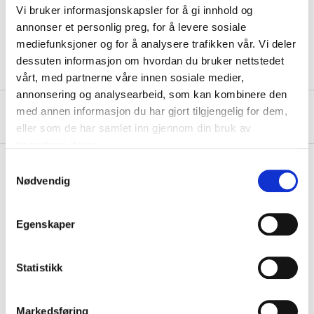
Vi bruker informasjonskapsler for å gi innhold og
Colour
Red/white
annonser et personlig preg, for å levere sosiale
Type of fishing
Lake fishing
mediefunksjoner og for å analysere trafikken vår. Vi deler
dessuten informasjon om hvordan du bruker nettstedet
vårt, med partnerne våre innen sosiale medier,
annonsering og analysearbeid, som kan kombinere den
med annen informasjon du har gjort tilgjengelig for dem,
About the manufacturer
eller som de har samlet inn gjennom din bruk av
tjenestene deres.
Samtykkevalg
Nødvendig
Pay & Collect
Pay & Collect in your local store within 2 hours!
Egenskaper
READ MORE
Statistikk
Other customers also bought
Markedsføring