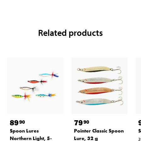
Related products
89
79
90
90
Spoon Lures
Pointer Classic Spoon
S
Northern Light, 5-
Lure, 32 g
2