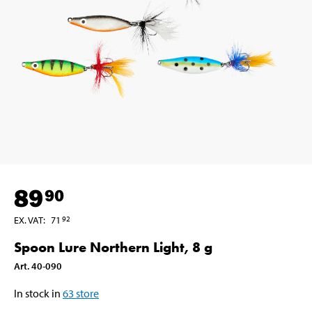
89
90
EX. VAT
:
71
92
Spoon Lure Northern Light, 8 g
Art
.
40-090
In stock in
63
store