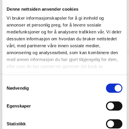
Weight
8 g
Denne nettsiden anvender cookies
Length
4,8 cm
Vi bruker informasjonskapsler for å gi innhold og
Quantity
5 pcs
annonser et personlig preg, for å levere sosiale
Type of fishing
Lake and river fishing
mediefunksjoner og for å analysere trafikken vår. Vi deler
dessuten informasjon om hvordan du bruker nettstedet
vårt, med partnerne våre innen sosiale medier,
annonsering og analysearbeid, som kan kombinere den
med annen informasjon du har gjort tilgjengelig for dem,
About the manufacturer
eller som de har samlet inn gjennom din bruk av
tjenestene deres.
Samtykkevalg
Nødvendig
Pay & Collect
Pay & Collect in your local store within 2 hours!
Egenskaper
READ MORE
Statistikk