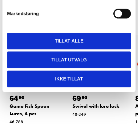
Other customers also bought
Markedsføring
TILLAT ALLE
TILLAT UTVALG
IKKE TILLAT
64
69
90
90
Game Fish Spoon
Swivel with lure lock
A
Lures, 4 pcs
p
40-249
46-788
1