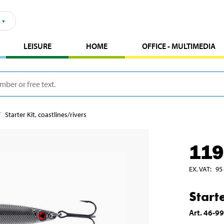
LEISURE
HOME
OFFICE - MULTIMEDIA
Starter Kit, coastlines/rivers
119
EX. VAT
:
95
Starte
Art
.
46-9