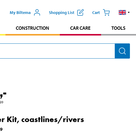
My Biltema
Shopping List
Cart
CONSTRUCTION
CAR CARE
TOOLS
,-
20
r Kit, coastlines/rivers
99