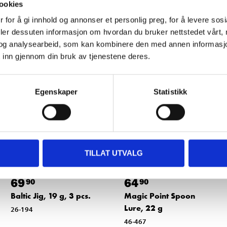
ookies
 for å gi innhold og annonser et personlig preg, for å levere sos
Other customers also bought
deler dessuten informasjon om hvordan du bruker nettstedet vårt,
og analysearbeid, som kan kombinere den med annen informasjon d
 inn gjennom din bruk av tjenestene deres.
Egenskaper
Statistikk
TILLAT UTVALG
69
64
90
90
Baltic Jig, 19 g, 3 pcs.
Magic Point Spoon
Lure, 22 g
26-194
46-467