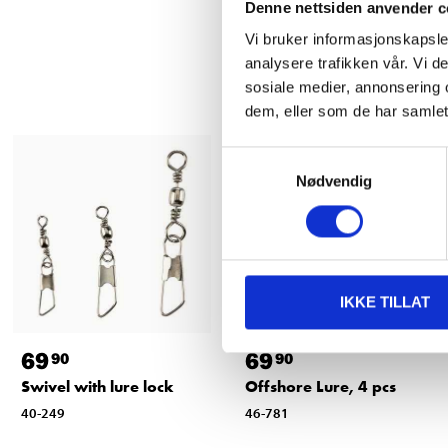
Denne nettsiden anvender c
Vi bruker informasjonskapsler
analysere trafikken vår. Vi 
sosiale medier, annonsering 
dem, eller som de har samlet
Samtykkevalg
Nødvendig
IKKE TILLAT
69
69
90
90
Swivel with lure lock
Offshore Lure, 4 pcs
40-249
46-781