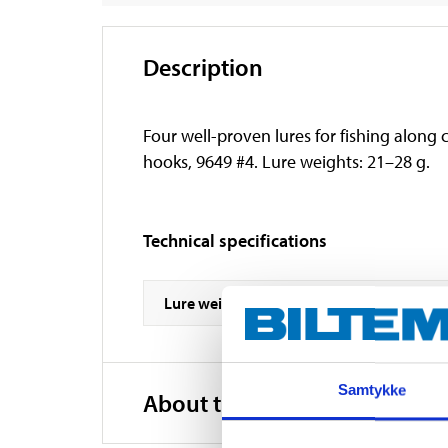
Description
Four well-proven lures for fishing along 
hooks, 9649 #4. Lure weights: 21–28 g.
Technical specifications
Lure weight
Samtykke
About the manufacturer