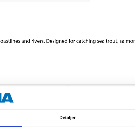
coastlines and rivers. Designed for catching sea trout, salmo
21–28 g
Detaljer