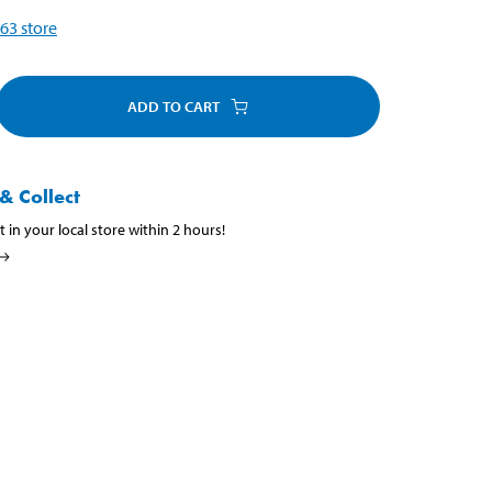
63
store
ADD TO CART
& Collect
t in your local store within 2 hours!