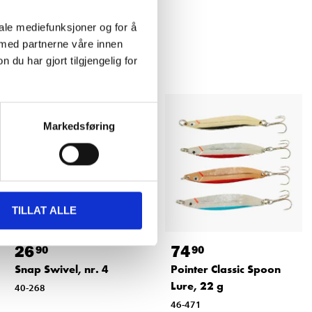
iale mediefunksjoner og for å
 med partnerne våre innen
u har gjort tilgjengelig for
Markedsføring
TILLAT ALLE
26
74
90
90
Snap Swivel, nr. 4
Pointer Classic Spoon
Lure, 22 g
40-268
46-471