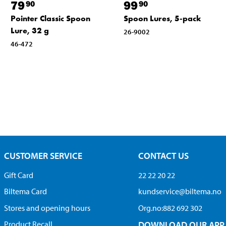
79
99
90
90
Pointer Classic Spoon
Spoon Lures, 5-pack
Lure, 32 g
26-9002
46-472
CUSTOMER SERVICE
CONTACT US
Gift Card
22 22 20 22
Biltema Card
kundservice@biltema.no
Stores and opening hours
Org.no:882 692 302
Product Recall
DOWNLOAD OUR APP