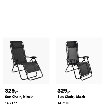
329
,-
329
,-
Sun Chair, black
Sun Chair, black
14-7172
14-7100