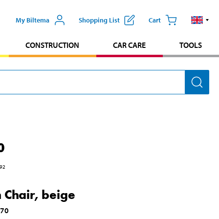
My Biltema
Shopping List
Cart
CONSTRUCTION
CAR CARE
TOOLS
0
92
 Chair, beige
170