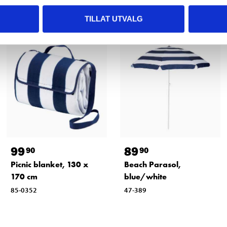
Other customers also bought
TILLAT UTVALG
99
89
90
90
Picnic blanket, 130 x
Beach Parasol,
170 cm
blue/white
85-0352
47-389