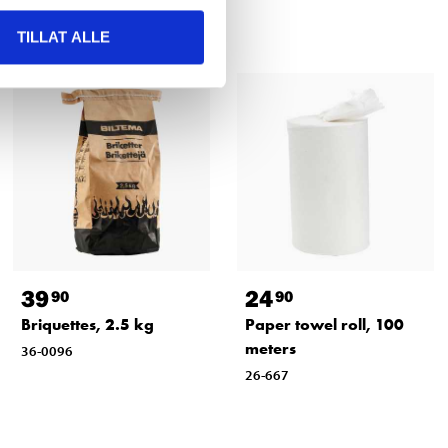
TILLAT ALLE
39
24
90
90
Briquettes, 2.5 kg
Paper towel roll, 100
meters
36-0096
26-667