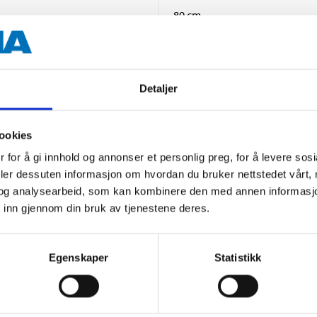
80 cm
120 kg
16 mm (tubular steel)
Detaljer
UV resistant polyester 600 D
ookies
powder-coated steel (frame)
 for å gi innhold og annonser et personlig preg, for å levere sos
Beige
deler dessuten informasjon om hvordan du bruker nettstedet vårt,
og analysearbeid, som kan kombinere den med annen informasjon d
 inn gjennom din bruk av tjenestene deres.
Egenskaper
Statistikk