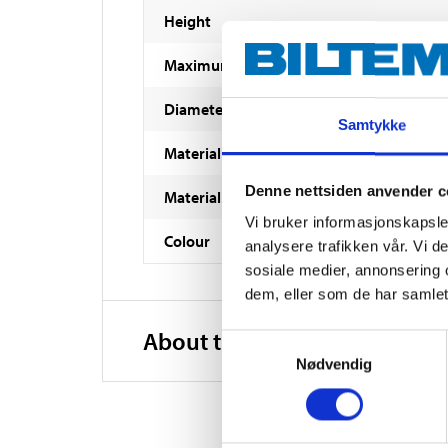
Height
Maximum load
Diameter
Samtykke
Material
Denne nettsiden anvender c
Material
Vi bruker informasjonskapsler
Colour
analysere trafikken vår. Vi 
sosiale medier, annonsering 
dem, eller som de har samlet
About the manufacturer
Samtykkevalg
Nødvendig