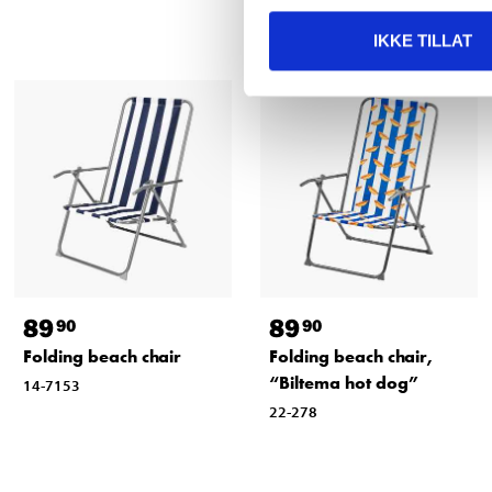
IKKE TILLAT
89
89
90
90
Folding beach chair
Folding beach chair,
“Biltema hot dog”
14-7153
22-278