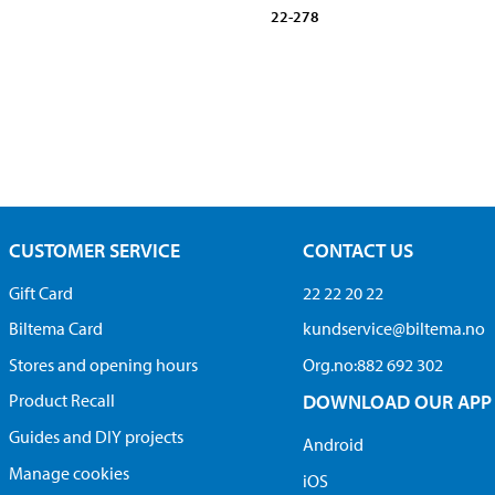
22-278
CUSTOMER SERVICE
CONTACT US
Gift Card
22 22 20 22
Biltema Card
kundservice@biltema.no
Stores and opening hours
Org.no:882 692 302
Product Recall
DOWNLOAD OUR APP
Guides and DIY projects
Android
Manage cookies
iOS