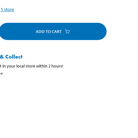
5
store
ADD TO CART
& Collect
t in your local store within 2 hours!