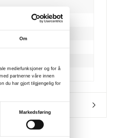
Om
iale mediefunksjoner og for å
 med partnerne våre innen
u har gjort tilgjengelig for
Markedsføring