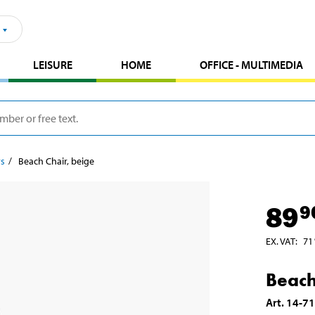
LEISURE
HOME
OFFICE - MULTIMEDIA
rs
Beach Chair, beige
89
9
EX. VAT
:
71
Beach
Art
.
14-7