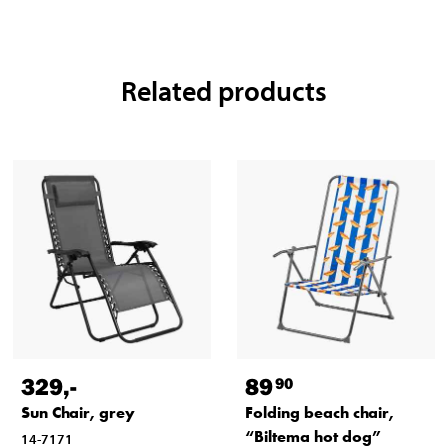
Related products
329
,-
89
90
Sun Chair, grey
Folding beach chair,
“Biltema hot dog”
14-7171