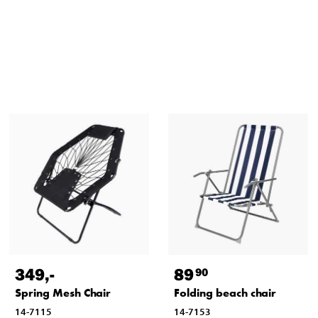
349
,-
89
90
Spring Mesh Chair
Folding beach chair
14-7115
14-7153