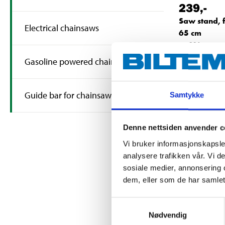
239
,-
Saw stand, 
Electrical chainsaws
65 cm
14-891
64
s
In stock in
Gasoline powered chainsaws
Guide bar for chainsaws
Samtykke
Denne nettsiden anvender c
Vi bruker informasjonskapsler
analysere trafikken vår. Vi 
sosiale medier, annonsering 
dem, eller som de har samlet
Samtykkevalg
Nødvendig