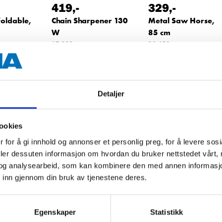
419
,-
329
,-
foldable,
Chain Sharpener 130
Metal Saw Horse,
W
85 cm
17-223
20-450
tore
66
store
63
store
In stock in
In stock in
Detaljer
ookies
 for å gi innhold og annonser et personlig preg, for å levere sos
deler dessuten informasjon om hvordan du bruker nettstedet vårt,
og analysearbeid, som kan kombinere den med annen informasjon d
 inn gjennom din bruk av tjenestene deres.
Egenskaper
Statistikk