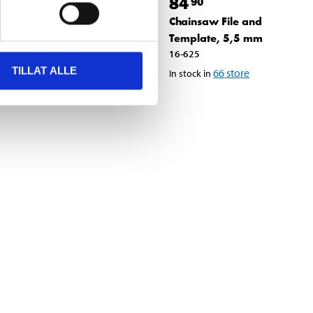
84
90
Cant Hook Pry Bar
Chainsaw File and
14-529
Template, 5,5 mm
65
store
In stock in
16-625
TILLAT ALLE
66
store
In stock in