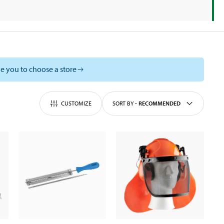
e you to choose a store
CUSTOMIZE
SORT BY
-
RECOMMENDED