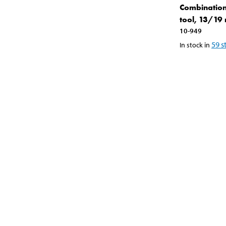
Combination
tool, 13/19
10-949
59
s
In stock in