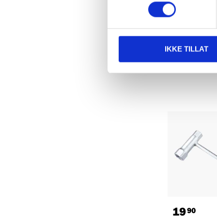
69
90
Felling Wed
14-674
65
s
In stock in
IKKE TILLAT
19
90