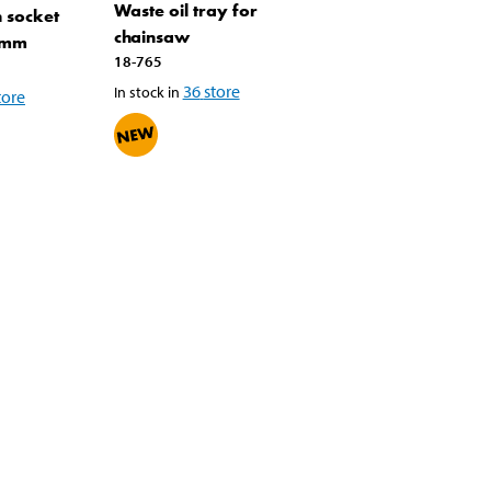
Waste oil tray for
 socket
chainsaw
 mm
18-765
36
store
In stock in
tore