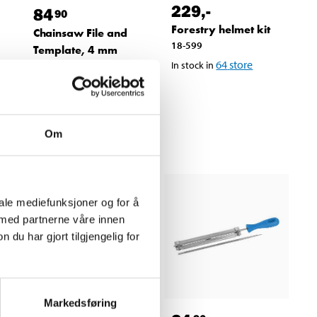
229
,-
84
90
Forestry helmet kit
Chainsaw File and
18-599
Template, 4 mm
64
store
In stock in
16-623
66
store
In stock in
Om
iale mediefunksjoner og for å
 med partnerne våre innen
u har gjort tilgjengelig for
Markedsføring
229
,-