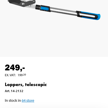
249
,-
EX. VAT
:
199
20
Loppers, telescopic
Art
.
14-2132
In stock in
64
store