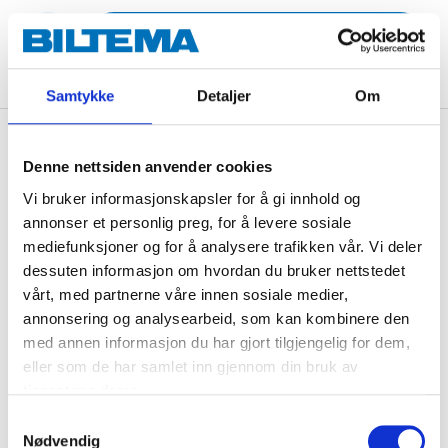
ADD TO CART
Samtykke
Detaljer
Om
Description
Denne nettsiden anvender cookies
Vi bruker informasjonskapsler for å gi innhold og
annonser et personlig preg, for å levere sosiale
Loppers with heavy-duty Teflon-coated carbon steel
mediefunksjoner og for å analysere trafikken vår. Vi deler
blades ideal for cutting large, hard branches on
dessuten informasjon om hvordan du bruker nettstedet
bushes and trees. With telescopic aluminium shaft and
vårt, med partnerne våre innen sosiale medier,
ergonomic handles.
annonsering og analysearbeid, som kan kombinere den
med annen informasjon du har gjort tilgjengelig for dem,
eller som de har samlet inn gjennom din bruk av
Technical specifications
tjenestene deres.
Samtykkevalg
Nødvendig
Adjustable length
660–900 mm