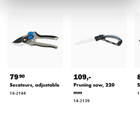
79
109
,-
90
Secateurs, adjustable
Pruning saw, 220
S
mm
14-2144
1
14-2139