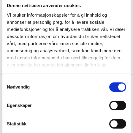
Denne nettsiden anvender cookies
Blade length
29,5 cm
Vi bruker informasjonskapsler for å gi innhold og
Blade width
23 cm
annonser et personlig preg, for å levere sosiale
mediefunksjoner og for å analysere trafikken vår. Vi deler
Blade thickness
1,7 mm
dessuten informasjon om hvordan du bruker nettstedet
vårt, med partnerne våre innen sosiale medier,
annonsering og analysearbeid, som kan kombinere den
med annen informasjon du har gjort tilgjengelig for dem,
About the manufacturer
eller som de har samlet inn gjennom din bruk av
tjenestene deres.
Samtykkevalg
Nødvendig
Pay & Collect
Egenskaper
Pay & Collect in your local store within 2 hours!
READ MORE
Statistikk