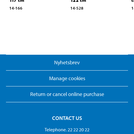
117 cm
122 cm
14-166
14-528
1
Nyhetsbrev
Manage cookies
Return or cancel online purchase
CONTACT US
Telephone. 22 22 20 22