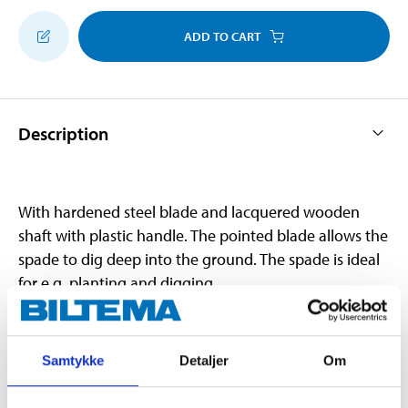
ADD TO CART
Description
With hardened steel blade and lacquered wooden
shaft with plastic handle. The pointed blade allows the
spade to dig deep into the ground. The spade is ideal
for e.g. planting and digging.
Technical specifications
Samtykke
Detaljer
Om
Length
105 cm