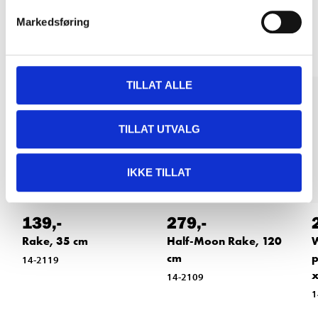
Other customers also bought
Markedsføring
TILLAT ALLE
TILLAT UTVALG
IKKE TILLAT
279
,-
139
,-
Half-Moon Rake, 120
Rake, 35 cm
W
cm
p
14-2119
x
14-2109
1