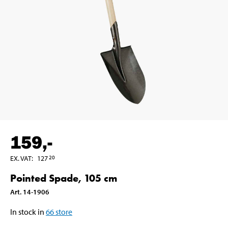
159
,-
EX. VAT
:
127
20
Pointed Spade, 105 cm
Art
.
14-1906
In stock in
66
store