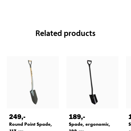
Related products
249
,-
189
,-
Round Point Spade,
Spade, ergonomic,
S