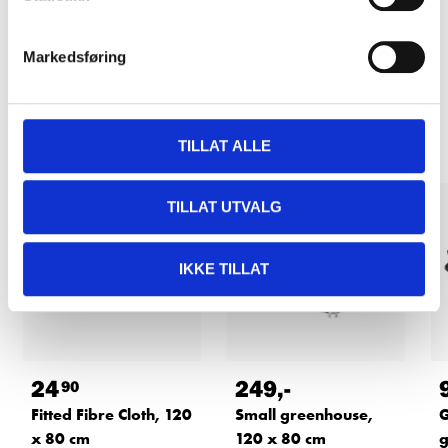
READ MORE
Markedsføring
Other customers also bought
TILLAT ALLE
TILLAT UTVALG
IKKE TILLAT
24
249
,-
90
Fitted Fibre Cloth, 120
Small greenhouse,
G
x 80 cm
120 x 80 cm
g