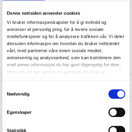
Denne nettsiden anvender cookies
Technical specifications
Vi bruker informasjonskapsler for å gi innhold og
annonser et personlig preg, for å levere sosiale
Length
120 cm
mediefunksjoner og for å analysere trafikken vår. Vi deler
Width
80 cm
dessuten informasjon om hvordan du bruker nettstedet
vårt, med partnerne våre innen sosiale medier,
Height
40/30 cm
annonsering og analysearbeid, som kan kombinere den
med annen informasjon du har gjort tilgjengelig for dem,
eller som de har samlet inn gjennom din bruk av
tjenestene deres.
About the manufacturer
Samtykkevalg
Nødvendig
Egenskaper
Pay & Collect
Pay & Collect in your local store within 2 hours!
Statistikk