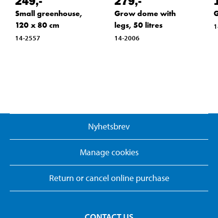
249
,-
279
,-
Small greenhouse,
Grow dome with
G
120 x 80 cm
legs, 50 litres
1
14-2557
14-2006
Nyhetsbrev
Manage cookies
Return or cancel online purchase
CONTACT US