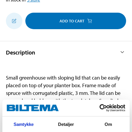
ADD TO CART
Description
Small greenhouse with sloping lid that can be easily
placed on top of your planter box. Frame made of
spruce with corrugated plastic, 3 mm. The lid can be
opened and held up with the two latches. Supplied
with four wooden washers for attaching the
greenhouse to the planter box. Dimensions 120 x 80 x
40/30 cm. NOTE! Planter box not included.
Samtykke
Detaljer
Om