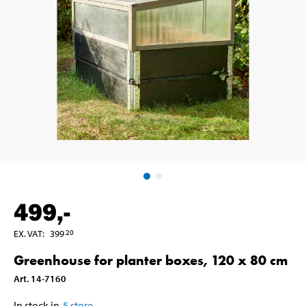
499
,-
EX. VAT
:
399
20
Greenhouse for planter boxes, 120 x 80 cm
Art
.
14-7160
In stock in
5
store