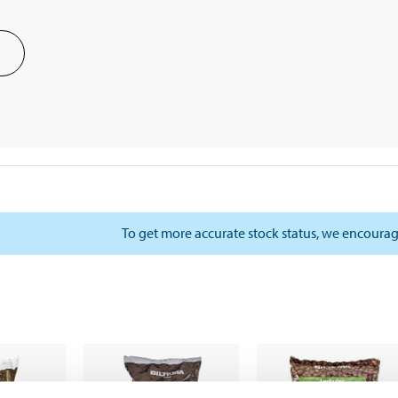
To get more accurate stock status, we encourag