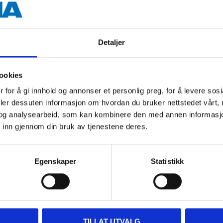
Detaljer
79
27
90
90
ookies
s, 40
Clay Pebbles, 18
Previous price
29
90
 for å gi innhold og annonser et personlig preg, for å levere sos
Clay Pebbles, 5 litre
litres
deler dessuten informasjon om hvordan du bruker nettstedet vårt,
14-2737
14-2738
og analysearbeid, som kan kombinere den med annen informasjon d
tore
56
store
In stock in
61
store
In stock in
 inn gjennom din bruk av tjenestene deres.
Egenskaper
Statistikk
TILLAT UTVALG