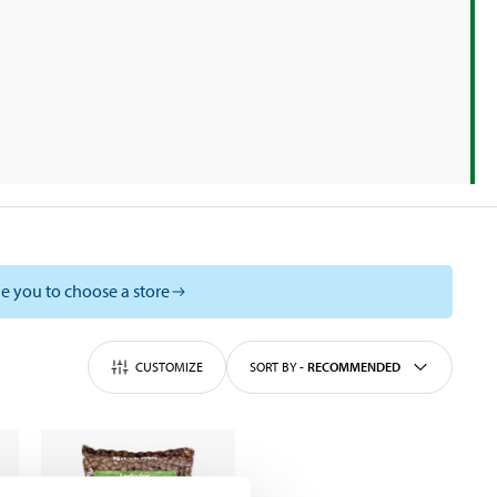
e you to choose a store
CUSTOMIZE
SORT BY
-
RECOMMENDED