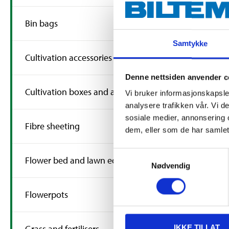
Bin bags
Samtykke
Cultivation accessories
129
,-
Denne nettsiden anvender c
Clay Pebble
Cultivation boxes and accessories
Vi bruker informasjonskapsler
litres
analysere trafikken vår. Vi 
14-2854
sosiale medier, annonsering 
49
s
In stock in
Fibre sheeting
dem, eller som de har samlet
Samtykkevalg
Flower bed and lawn edges
Nødvendig
Flowerpots
Grass and fertilisers
IKKE TILLAT