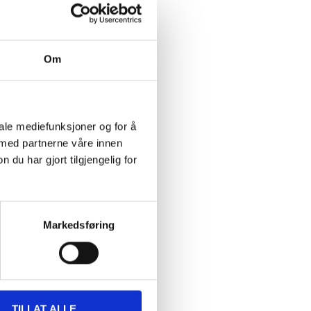
Om
29
90
Clay Pebbles, 5 litre
iale mediefunksjoner og for å
s
14-2721
 med partnerne våre innen
31
store
In stock in
u har gjort tilgjengelig for
Markedsføring
TILLAT ALLE