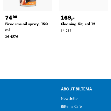
74
169
,-
90
Firearms oil spray, 150
Cleaning Kit, cal 12
ml
14-287
36-4576
ABOUT BILTEMA
Newsletter
Biltema Café