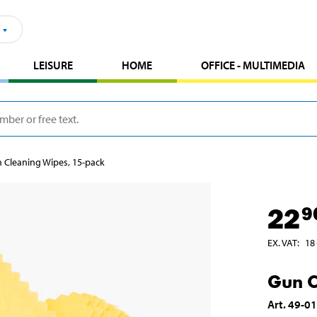
LEISURE
HOME
OFFICE - MULTIMEDIA
 Cleaning Wipes, 15-pack
22
9
EX. VAT
:
18
Gun C
Art
.
49-0