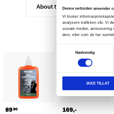
About the manufacturer
Denne nettsiden anvender c
Vi bruker informasjonskapsler
analysere trafikken vår. Vi 
sosiale medier, annonsering 
dem, eller som de har samlet
Samtykkevalg
Nødvendig
IKKE TILLAT
89
169
,-
90