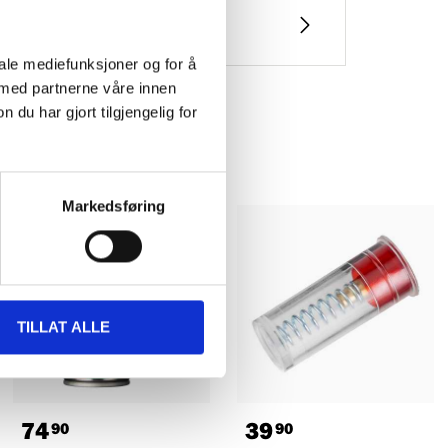
iale mediefunksjoner og for å
 med partnerne våre innen
u har gjort tilgjengelig for
Markedsføring
TILLAT ALLE
74
39
90
90