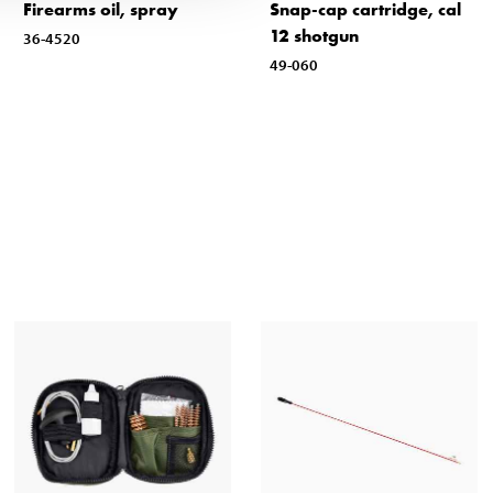
Firearms oil, spray
Snap-cap cartridge, cal
12 shotgun
36-4520
49-060