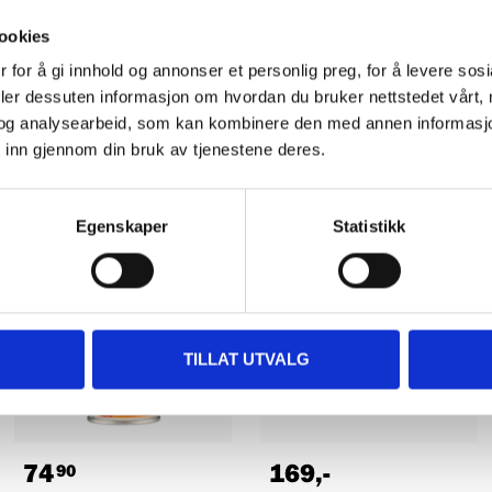
ookies
 for å gi innhold og annonser et personlig preg, for å levere sos
deler dessuten informasjon om hvordan du bruker nettstedet vårt,
og analysearbeid, som kan kombinere den med annen informasjon d
Other customers also bought
 inn gjennom din bruk av tjenestene deres.
Egenskaper
Statistikk
TILLAT UTVALG
74
169
,-
90