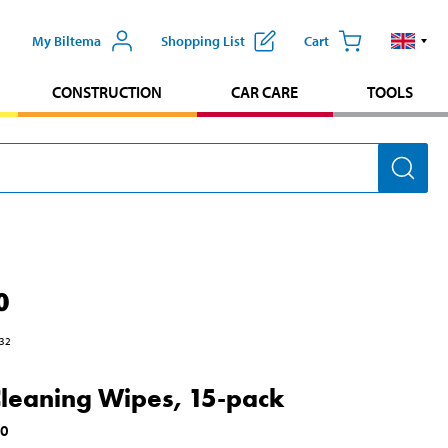
My Biltema
Shopping List
Cart
CONSTRUCTION
CAR CARE
TOOLS
0
32
leaning Wipes, 15-pack
10