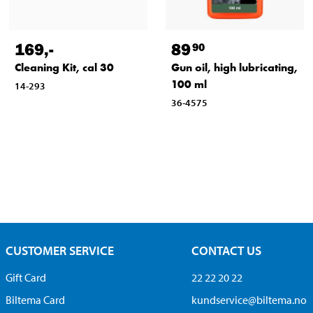
169
,-
89
90
Cleaning Kit, cal 30
Gun oil, high lubricating,
100 ml
14-293
36-4575
CUSTOMER SERVICE
CONTACT US
Gift Card
22 22 20 22
Biltema Card
kundservice@biltema.no