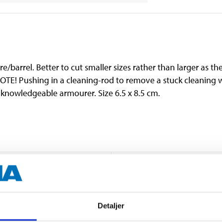
bore/barrel. Better to cut smaller sizes rather than larger as 
NOTE! Pushing in a cleaning-rod to remove a stuck cleanin
 a knowledgeable armourer. Size 6.5 x 8.5 cm.
6,5 x 8,5 cm
15 pcs
Detaljer