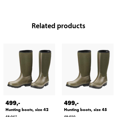
Related products
499
,-
499
,-
Hunting boots, size 42
Hunting boots, size 45
48-047
48-050