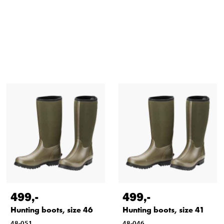
499
,-
499
,-
Hunting boots, size 46
Hunting boots, size 41
48-051
48-046