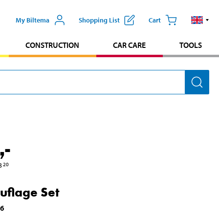
My Biltema
Shopping List
Cart
CONSTRUCTION
CAR CARE
TOOLS
,-
3
20
flage Set
96