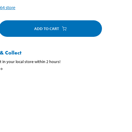
64
store
ADD TO CART
& Collect
t in your local store within 2 hours!