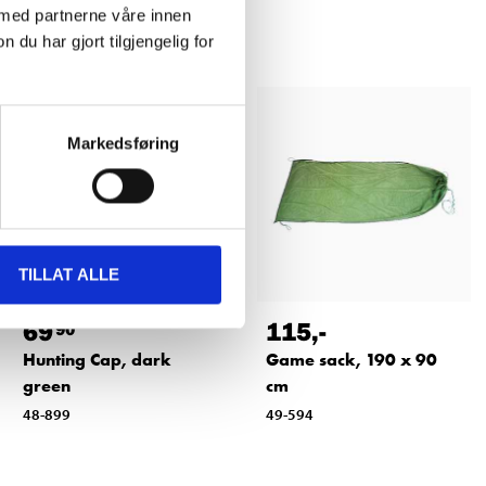
 med partnerne våre innen
u har gjort tilgjengelig for
Markedsføring
TILLAT ALLE
69
115
,-
90
Hunting Cap, dark
Game sack, 190 x 90
green
cm
48-899
49-594