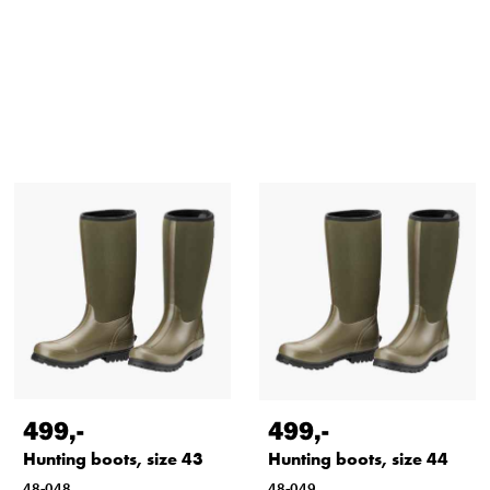
499
,-
499
,-
Hunting boots, size 43
Hunting boots, size 44
48-048
48-049