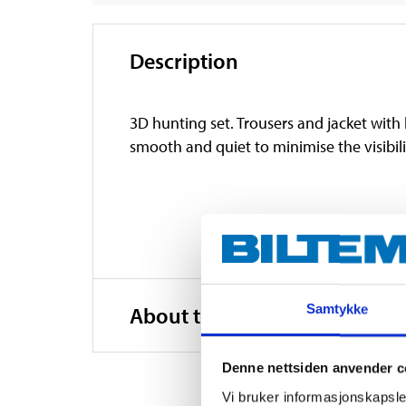
Description
3D hunting set. Trousers and jacket with h
smooth and quiet to minimise the visibili
Samtykke
About the manufacturer
Denne nettsiden anvender c
Vi bruker informasjonskapsler