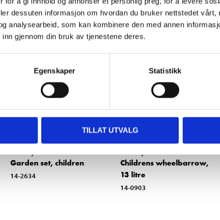
Other customers also bought
 for å gi innhold og annonser et personlig preg, for å levere sos
deler dessuten informasjon om hvordan du bruker nettstedet vårt,
og analysearbeid, som kan kombinere den med annen informasjon d
 inn gjennom din bruk av tjenestene deres.
Egenskaper
Statistikk
TILLAT UTVALG
179
,-
249
,-
Garden set, children
Childrens wheelbarrow,
13 litre
14-2634
14-0903