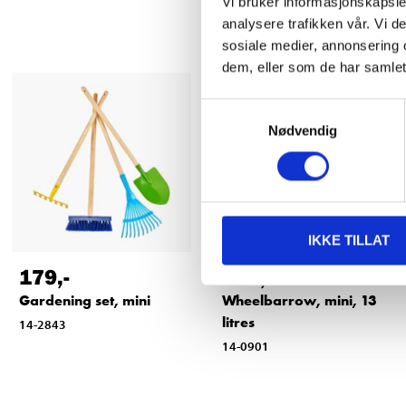
Vi bruker informasjonskapsler
analysere trafikken vår. Vi 
sosiale medier, annonsering 
dem, eller som de har samlet
Samtykkevalg
Nødvendig
IKKE TILLAT
179
,-
249
,-
Gardening set, mini
Wheelbarrow, mini, 13
litres
14-2843
14-0901