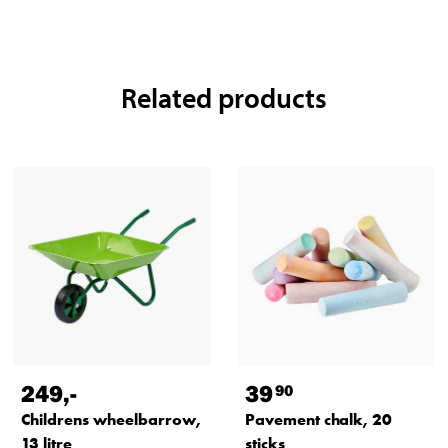
Related products
249
,-
39
90
Childrens wheelbarrow,
Pavement chalk, 20
13 litre
sticks