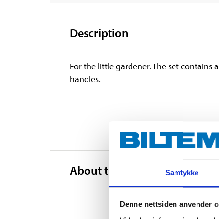
Description
For the little gardener. The set contain
handles.
About the manufacturer
Samtykke
Denne nettsiden anvender c