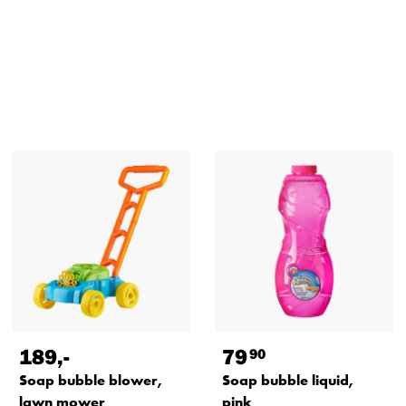
189
,-
79
90
Soap bubble blower,
Soap bubble liquid,
lawn mower
pink