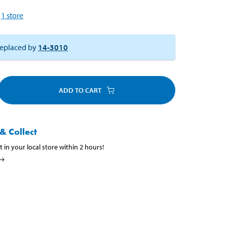
1
store
eplaced by
14-3010
ADD TO CART
& Collect
t in your local store within 2 hours!