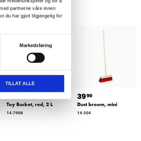
iale mediefunksjoner og for å
 med partnerne våre innen
u har gjort tilgjengelig for
Markedsføring
TILLAT ALLE
19
39
90
90
Toy Bucket, red, 2 L
Dust broom, mini
14-7908
14-504