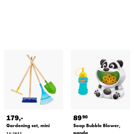
179
,-
89
90
Gardening set, mini
Soap Bubble Blower,
panda
14-2843