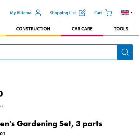
My Biltema
Shopping List
Cart
CONSTRUCTION
CAR CARE
TOOLS
0
92
ren's Gardening Set, 3 parts
001