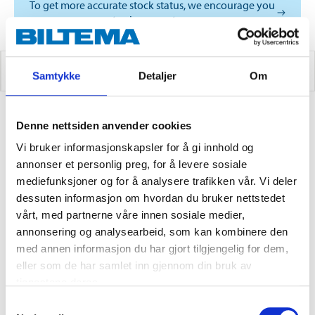
To get more accurate stock status, we encourage you
to choose a store
AUDIO ADAPTERS
Samtykke
Detaljer
Om
Denne nettsiden anvender cookies
0
PRODUCTS
Vi bruker informasjonskapsler for å gi innhold og
annonser et personlig preg, for å levere sosiale
mediefunksjoner og for å analysere trafikken vår. Vi deler
dessuten informasjon om hvordan du bruker nettstedet
vårt, med partnerne våre innen sosiale medier,
annonsering og analysearbeid, som kan kombinere den
med annen informasjon du har gjort tilgjengelig for dem,
eller som de har samlet inn gjennom din bruk av
tjenestene deres.
Samtykkevalg