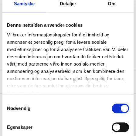
Samtykke
Detaljer
Om
Transfer speed
480 Mbps
Denne nettsiden anvender cookies
Voltage
5 V
Vi bruker informasjonskapsler for å gi innhold og
Current strength
2,1 A
annonser et personlig preg, for å levere sosiale
Cable length
1 m
mediefunksjoner og for å analysere trafikken vår. Vi deler
dessuten informasjon om hvordan du bruker nettstedet
vårt, med partnerne våre innen sosiale medier,
annonsering og analysearbeid, som kan kombinere den
med annen informasjon du har gjort tilgjengelig for dem,
About the manufacturer
eller som de har samlet inn gjennom din bruk av
tjenestene deres.
Samtykkevalg
Nødvendig
Pay & Collect
Pay & Collect in your local store within 2 hours!
Egenskaper
READ MORE