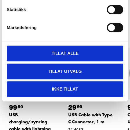
Statistikk
Other customers also bought
Markedsføring
TILLAT ALLE
TILLAT UTVALG
IKKE TILLAT
99
29
90
90
USB
USB Cable with Type
C
charging/syncing
C Connector, 1 m
U
cable with lightning
24-4032
8