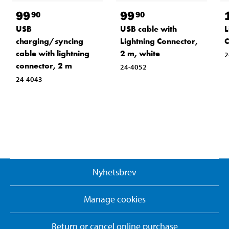
99
99
90
90
USB
USB cable with
L
charging/syncing
Lightning Connector,
C
cable with lightning
2 m, white
2
connector, 2 m
24-4052
24-4043
Nyhetsbrev
Manage cookies
Return or cancel online purchase