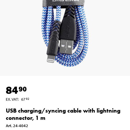
84
90
EX. VAT
:
67
92
USB charging/syncing cable with lightning
connector, 1 m
Art
.
24-4042