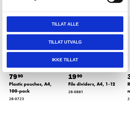
TILLAT ALLE
TILLAT UTVALG
IKKE TILLAT
79
19
90
90
Plastic pouches, A4,
File dividers, A4, 1-12
R
100-pack
28-0881
28-0723
2