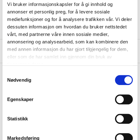
Vi bruker informasjonskapsler for å gi innhold og
Back width
50 mm
annonser et personlig preg, for å levere sosiale
Hole spacing
80 mm
mediefunksjoner og for å analysere trafikken vår. Vi deler
dessuten informasjon om hvordan du bruker nettstedet
vårt, med partnerne våre innen sosiale medier,
annonsering og analysearbeid, som kan kombinere den
med annen informasjon du har gjort tilgjengelig for dem,
About the manufacturer
eller som de har samlet inn gjennom din bruk av
tjenestene deres.
Samtykkevalg
Nødvendig
Pay & Collect
Pay & Collect in your local store within 2 hours!
Egenskaper
READ MORE
Statistikk
Other customers also bought
Markedsføring