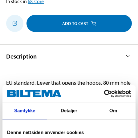
In stock in
68
store
ADD TO CART
Description
EU standard. Lever that opens the hoops. 80 mm hole
spacing. Grip holes in the back.
Samtykke
Detaljer
Om
Technical specifications
Denne nettsiden anvender cookies
Format
A4