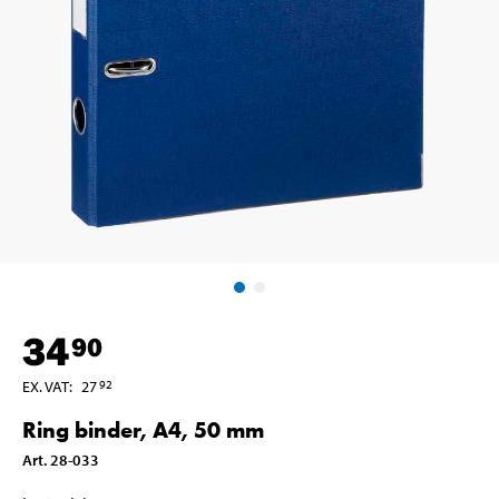
34
90
EX. VAT
:
27
92
Ring binder, A4, 50 mm
Art
.
28-033