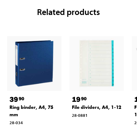
Related products
39
19
90
90
Ring binder, A4, 75
File dividers, A4, 1-12
F
mm
28-0881
28-034
2