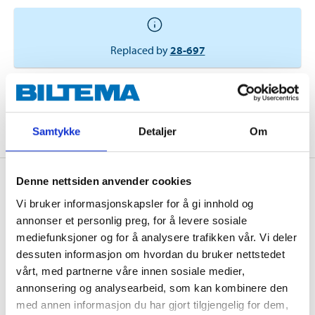
Replaced by
28-697
ADD TO CART
Samtykke
Detaljer
Om
Denne nettsiden anvender cookies
Description
Vi bruker informasjonskapsler for å gi innhold og
annonser et personlig preg, for å levere sosiale
mediefunksjoner og for å analysere trafikken vår. Vi deler
Stylish waste bin made of black powder-coated steel.
dessuten informasjon om hvordan du bruker nettstedet
Ideal for use at home or at workplaces. Top Ø: 29.5 cm.
vårt, med partnerne våre innen sosiale medier,
Bottom Ø 23.6 cm. Height 34 cm.
annonsering og analysearbeid, som kan kombinere den
med annen informasjon du har gjort tilgjengelig for dem,