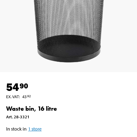
54
90
EX. VAT
:
43
92
Waste bin, 16 litre
Art
.
28-3321
In stock in
1
store