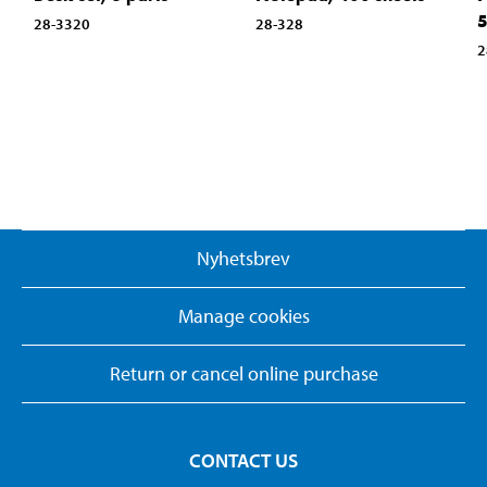
5
28-3320
28-328
2
Nyhetsbrev
Manage cookies
Return or cancel online purchase
CONTACT US