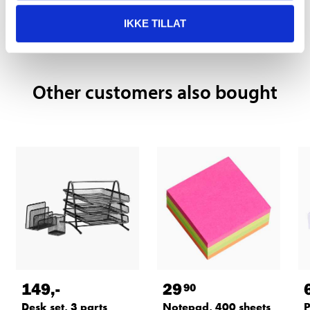
Pay & Collect in your local store within 2 hours!
IKKE TILLAT
READ MORE
Other customers also bought
149
,-
29
90
Desk set, 3 parts
Notepad, 400 sheets
P