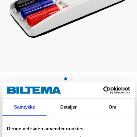
29
90
EX. VAT
:
23
92
Samtykke
Detaljer
Om
Whiteboard pens, 3-pack
Art
.
28-012
Denne nettsiden anvender cookies