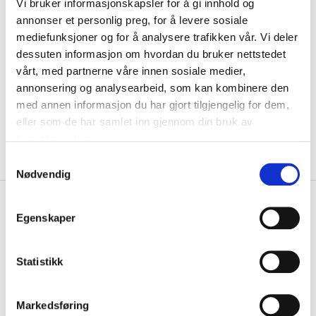
In stock in
1
store
Vi bruker informasjonskapsler for å gi innhold og
annonser et personlig preg, for å levere sosiale
mediefunksjoner og for å analysere trafikken vår. Vi deler
dessuten informasjon om hvordan du bruker nettstedet
Replaced by
28-629
vårt, med partnerne våre innen sosiale medier,
annonsering og analysearbeid, som kan kombinere den
med annen informasjon du har gjort tilgjengelig for dem,
eller som de har samlet inn gjennom din bruk av
ADD TO CART
tjenestene deres.
Samtykkevalg
Nødvendig
Description
Egenskaper
Statistikk
Set of three whiteboard pens in a holder with
magnetic whiteboard eraser. The high-quality pens
are in the colours black, blue, and red.
Markedsføring