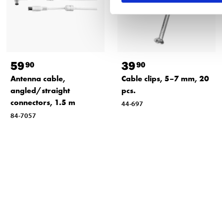
59
39
90
90
Antenna cable,
Cable clips, 5–7 mm, 20
angled/straight
pcs.
connectors, 1.5 m
44-697
84-7057