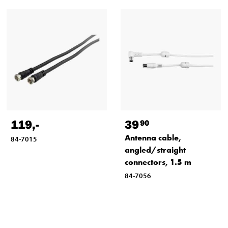
119
,-
39
90
Antenna cable,
84-7015
angled/straight
connectors, 1.5 m
84-7056