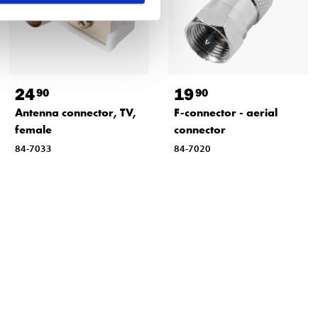
24
19
90
90
Antenna connector, TV,
F-connector - aerial
female
connector
84-7033
84-7020