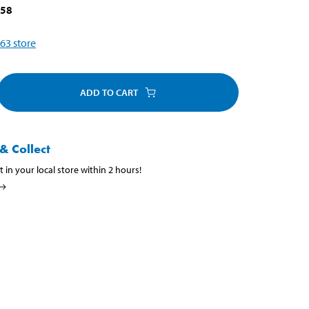
058
63
store
ADD TO CART
& Collect
t in your local store within 2 hours!