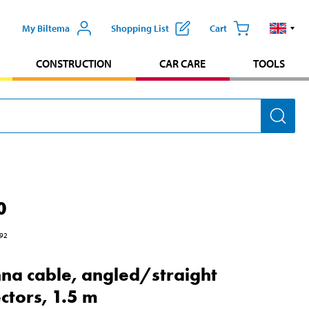
My Biltema
Shopping List
Cart
CONSTRUCTION
CAR CARE
TOOLS
0
92
na cable, angled/straight
ctors, 1.5 m