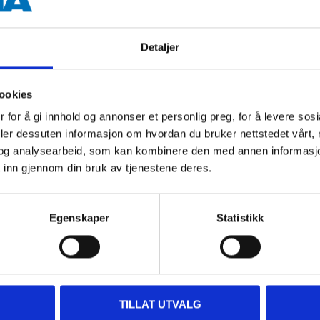
7,5 m
Detaljer
White
ookies
 for å gi innhold og annonser et personlig preg, for å levere sos
deler dessuten informasjon om hvordan du bruker nettstedet vårt,
og analysearbeid, som kan kombinere den med annen informasjon d
 inn gjennom din bruk av tjenestene deres.
Other customers also bought
Egenskaper
Statistikk
TILLAT UTVALG