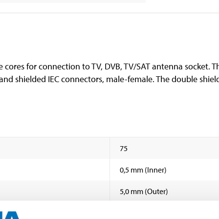
te cores for connection to TV, DVB, TV/SAT antenna socket. 
nd shielded IEC connectors, male-female. The double shield
75
0,5 mm (Inner)
5,0 mm (Outer)
128 x 0,12