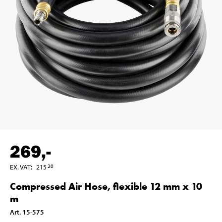
269
,-
EX. VAT
:
215
20
Compressed Air Hose, flexible 12 mm x 10
m
Art
.
15-575