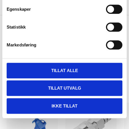
About the manufacturer
Egenskaper
Statistikk
Pay & Collect
Markedsføring
Pay & Collect in your local store within 2 hours!
READ MORE
TILLAT ALLE
Other customers also bought
TILLAT UTVALG
IKKE TILLAT