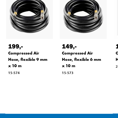
199
,-
149
,-
Compressed Air
Compressed Air
C
Hose, flexible 9 mm
Hose, flexible 6 mm
H
x 10 m
x 10 m
2
15-574
15-573