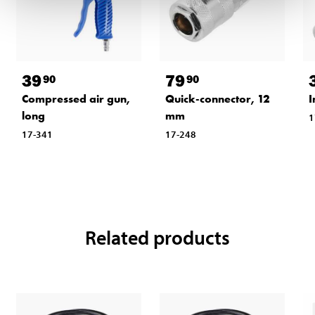
39
79
90
90
Compressed air gun,
Quick-connector, 12
I
long
mm
1
17-341
17-248
Related products