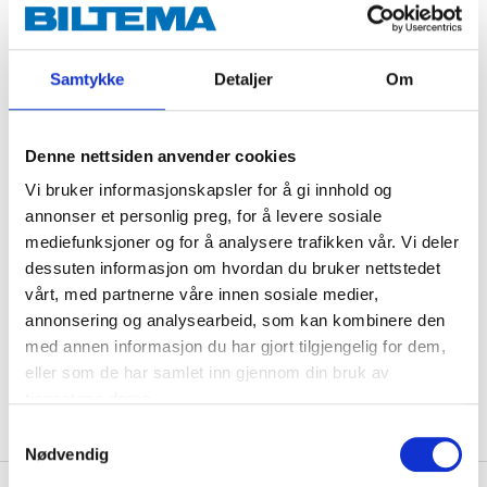
nipples and Norwegian Hansen 800, 1000, and 3000.
Samtykke
Detaljer
Om
Technical specifications
Denne nettsiden anvender cookies
Vi bruker informasjonskapsler for å gi innhold og
Diameter
1/2 "
annonser et personlig preg, for å levere sosiale
Internal diameter
13 mm
mediefunksjoner og for å analysere trafikken vår. Vi deler
dessuten informasjon om hvordan du bruker nettstedet
Length
10 m
vårt, med partnerne våre innen sosiale medier,
Operating temperature
-40 – +65 °C
annonsering og analysearbeid, som kan kombinere den
Max. operating preassure
20 bar
med annen informasjon du har gjort tilgjengelig for dem,
eller som de har samlet inn gjennom din bruk av
Material
PVC
tjenestene deres.
Samtykkevalg
Nødvendig