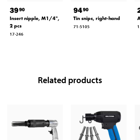
39
94
90
90
Insert nipple, M1/4",
Tin snips, right-hand
2 pcs
71-5105
1
17-246
Related products