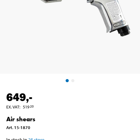
649
,-
EX. VAT
:
519
20
Air shears
Art
.
15-1870
In stock in
25
store