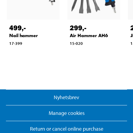
499
,-
299
,-
Nail hammer
Air Hammer AH6
J
17-399
15-020
1
Nyhetsbrev
Manage cookies
Return or cancel online purchase