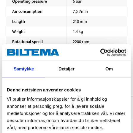
Operating pressure
6 bar
Air consumption
7,5 l/min
Length
210 mm
Weight
1,4 kg
Rotational speed
2200 rpm
Air hose connection
1/4 "
Samtykke
Detaljer
Om
Safety instructions and other information
Denne nettsiden anvender cookies
Vi bruker informasjonskapsler for å gi innhold og
annonser et personlig preg, for å levere sosiale
Spare parts
mediefunksjoner og for å analysere trafikken vår. Vi deler
dessuten informasjon om hvordan du bruker nettstedet
vårt, med partnerne våre innen sosiale medier,
About the manufacturer