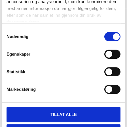
annonsering og analysearbeid, som kan kombinere den
med annen informasjon du har gjort tilgjengelig for dem,
eller som de har samlet inn gjennom din bruk av
tjenestene deres.
Samtykkevalg
Accessories
Nødvendig
Egenskaper
Cutting head for 15-1870
15-187
Statistikk
In stock in
32
store
Markedsføring
349
,-
TILLAT ALLE