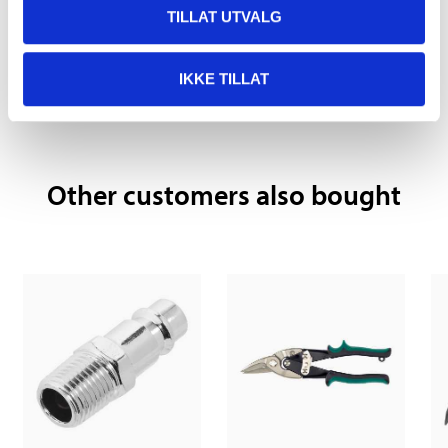
TILLAT UTVALG
Pay & Collect
IKKE TILLAT
Pay & Collect in your local store within 2 hours!
READ MORE
Other customers also bought