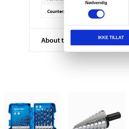
Nødvendig
Countersink angle
IKKE TILLAT
About the manufacturer