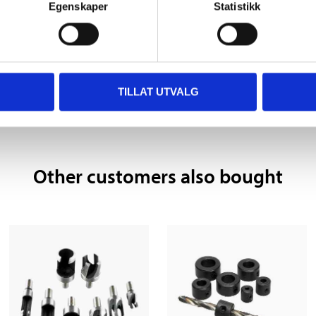
Egenskaper
Statistikk
80 °
TILLAT UTVALG
Other customers also bought