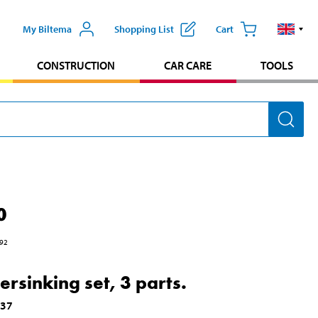
My Biltema
Shopping List
Cart
CONSTRUCTION
CAR CARE
TOOLS
0
92
ersinking set, 3 parts.
037