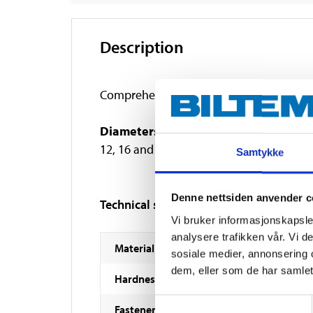
Description
Comprehensive set of countersink bits fo
Diameters:
12, 16 and 19 mm
Samtykke
Denne nettsiden anvender c
Technical specifications
Vi bruker informasjonskapsler
analysere trafikken vår. Vi 
Material
sosiale medier, annonsering 
dem, eller som de har samlet
Hardness
Samtykkevalg
Fastener