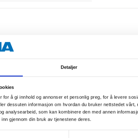
r wood, plastic and soft metals.
Detaljer
ookies
 for å gi innhold og annonser et personlig preg, for å levere sos
deler dessuten informasjon om hvordan du bruker nettstedet vårt,
Cr40 steel
og analysearbeid, som kan kombinere den med annen informasjon d
 inn gjennom din bruk av tjenestene deres.
45–55 HRC
Ø6 mm