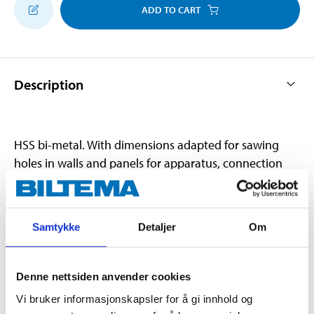
ADD TO CART
Description
HSS bi-metal. With dimensions adapted for sawing
holes in walls and panels for apparatus, connection
and ceiling junction boxes.
Samtykke
Detaljer
Om
Technical specifications
Hole diameter
133 mm
Denne nettsiden anvender cookies
Vi bruker informasjonskapsler for å gi innhold og
Saw depth
47 mm