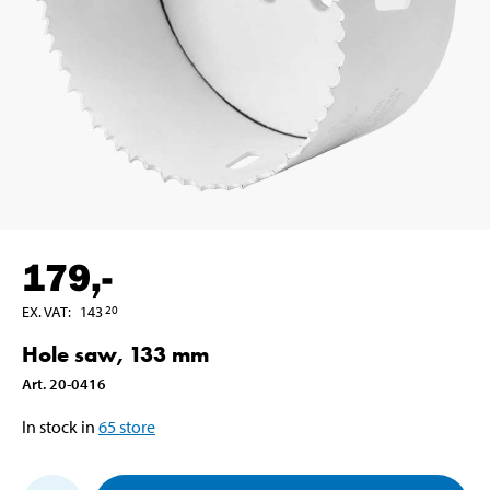
179
,-
EX. VAT
:
143
20
Hole saw, 133 mm
Art
.
20-0416
In stock in
65
store