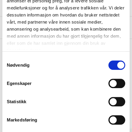
annonser et personlig preg, for å levere sosiale
mediefunksjoner og for å analysere trafikken vår. Vi deler
dessuten informasjon om hvordan du bruker nettstedet
vårt, med partnerne våre innen sosiale medier,
About the manufacturer
annonsering og analysearbeid, som kan kombinere den
med annen informasjon du har gjort tilgjengelig for dem,
eller som de har samlet inn gjennom din bruk av
tjenestene deres.
Samtykkevalg
Pay & Collect
Nødvendig
Pay & Collect in your local store within 2 hours!
READ MORE
Egenskaper
Statistikk
Other customers also bought
Markedsføring