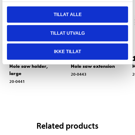
TILLAT ALLE
TILLAT UTVALG
IKKE TILLAT
79
64
90
90
Hole saw holder,
Hole saw extension
H
large
20-0443
2
20-0441
Related products