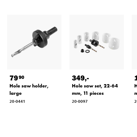
79
349
,-
90
Hole saw holder,
Hole saw set, 22-64
H
large
mm, 11 pieces
20-0441
20-0097
2