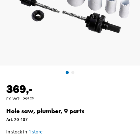
369
,-
EX. VAT
:
295
20
Hole saw, plumber, 9 parts
Art
.
20-407
In stock in
1
store