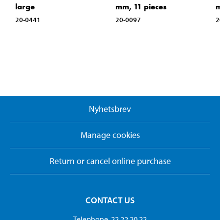
large
mm, 11 pieces
20-0441
20-0097
2
Nyhetsbrev
Manage cookies
Return or cancel online purchase
CONTACT US
Telephone. 22 22 20 22