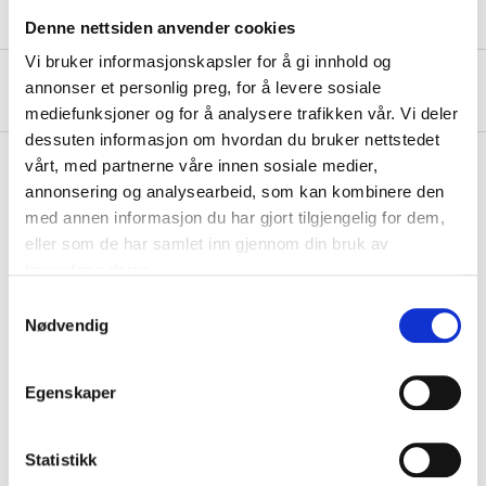
Spare parts
Denne nettsiden anvender cookies
Vi bruker informasjonskapsler for å gi innhold og
About the manufacturer
annonser et personlig preg, for å levere sosiale
mediefunksjoner og for å analysere trafikken vår. Vi deler
dessuten informasjon om hvordan du bruker nettstedet
vårt, med partnerne våre innen sosiale medier,
annonsering og analysearbeid, som kan kombinere den
med annen informasjon du har gjort tilgjengelig for dem,
Accessories
eller som de har samlet inn gjennom din bruk av
tjenestene deres.
Samtykkevalg
Nødvendig
DRILL TO HOLE SAW, 6,35X75MM
20-307
Egenskaper
In stock in
2
store
Statistikk
36
90