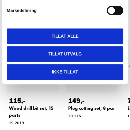
Markedsføring
Other customers also bought
TILLAT ALLE
TILLAT UTVALG
IKKE TILLAT
115
,-
149
,-
Wood drill bit set, 15
Plug cutting set, 8 pcs
E
parts
20-176
1
19-2019