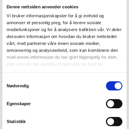
Denne nettsiden anvender cookies
Vi bruker informasjonskapsler for å gi innhold og
Technical specifications
annonser et personlig preg, for å levere sosiale
mediefunksjoner og for å analysere trafikken vår. Vi deler
dessuten informasjon om hvordan du bruker nettstedet
Length
152 mm
vårt, med partnerne våre innen sosiale medier,
annonsering og analysearbeid, som kan kombinere den
med annen informasjon du har gjort tilgjengelig for dem,
eller som de har samlet inn gjennom din bruk av
About the manufacturer
tjenestene deres.
Samtykkevalg
Nødvendig
Egenskaper
Pay & Collect
Pay & Collect in your local store within 2 hours!
Statistikk
READ MORE