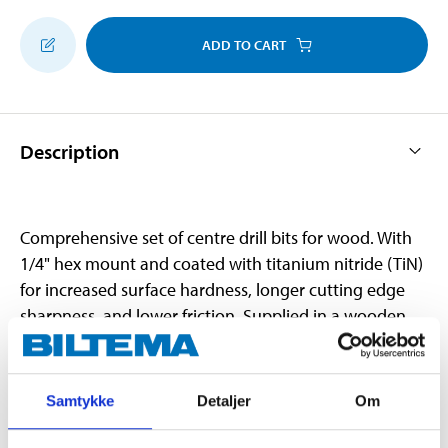
ADD TO CART
Description
Comprehensive set of centre drill bits for wood. With
1/4" hex mount and coated with titanium nitride (TiN)
for increased surface hardness, longer cutting edge
sharpness, and lower friction. Supplied in a wooden
case.
Contents:
Samtykke
Detaljer
Om
13 x drill bits, Ø:
6, 8, 10, 12, 13, 14, 16, 18, 19, 20, 22, 24 and 25 mm