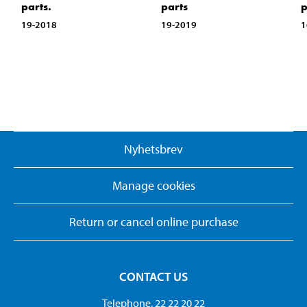
parts.
parts
p
19-2018
19-2019
1
Nyhetsbrev
Manage cookies
Return or cancel online purchase
CONTACT US
Telephone. 22 22 20 22