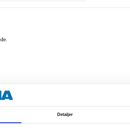
ade.
CrV-steel
Detaljer