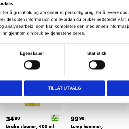
ookies
 for å gi innhold og annonser et personlig preg, for å levere sos
deler dessuten informasjon om hvordan du bruker nettstedet vårt,
og analysearbeid, som kan kombinere den med annen informasjon d
Other customers also bought
 inn gjennom din bruk av tjenestene deres.
Egenskaper
Statistikk
TILLAT UTVALG
34
99
90
90
Brake cleaner, 400 ml
Lump hammer,