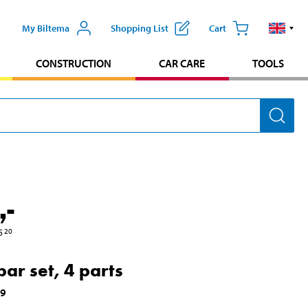
My Biltema
Shopping List
Cart
CONSTRUCTION
CAR CARE
TOOLS
,-
5
20
ar set, 4 parts
09