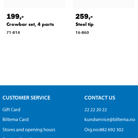
199
,-
259
,-
Crowbar set, 4 parts
Steel tip
71-814
16-860
CUSTOMER SERVICE
CONTACT US
Gift Card
22 22 20 22
Biltema Card
kundservice@biltema.no
Stores and opening hours
Org.no:882 692 302