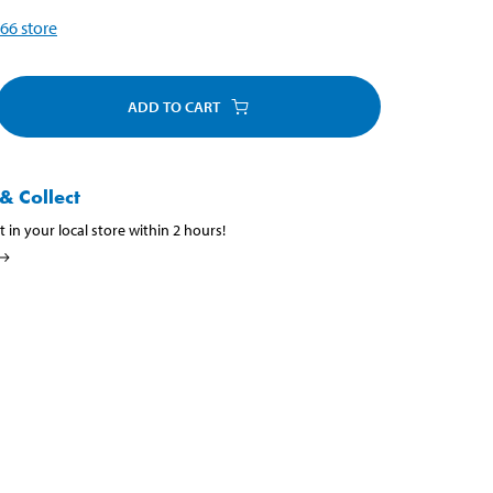
66
store
ADD TO CART
& Collect
t in your local store within 2 hours!