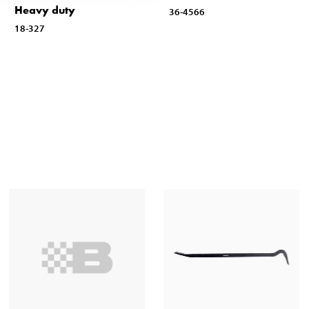
Heavy duty
36-4566
18-327