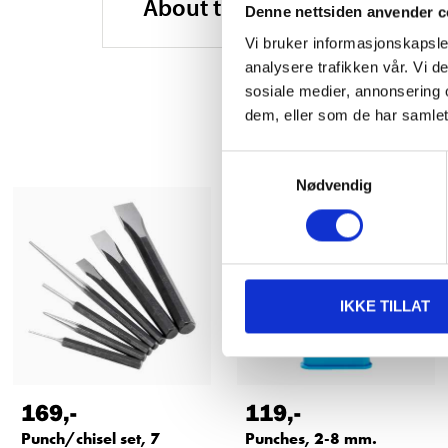
About the manufacturer
Denne nettsiden anvender c
Vi bruker informasjonskapsler
analysere trafikken vår. Vi 
sosiale medier, annonsering 
dem, eller som de har samlet
Samtykkevalg
Nødvendig
IKKE TILLAT
169
,-
119
,-
Punch/chisel set, 7
Punches, 2-8 mm.