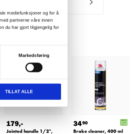
iale mediefunksjoner og for å
 med partnerne våre innen
u har gjort tilgjengelig for
Markedsføring
TILLAT ALLE
179
,-
34
90
Jointed handle 1/2",
Brake cleaner, 400 ml