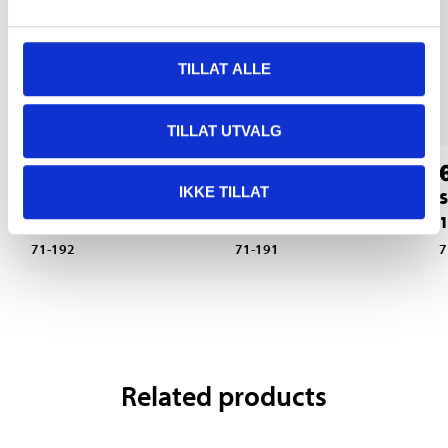
TILLAT ALLE
TILLAT UTVALG
49
49
90
90
IKKE TILLAT
S
Mini needle-nose
Mini combination
pliers
pliers
7
71-192
71-191
Related products