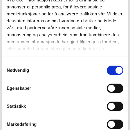
annonser et personlig preg, for å levere sosiale
mediefunksjoner og for å analysere trafikken vår. Vi deler
About the manufacturer
dessuten informasjon om hvordan du bruker nettstedet
vårt, med partnerne våre innen sosiale medier,
annonsering og analysearbeid, som kan kombinere den
med annen informasjon du har gjort tilgjengelig for dem,
eller som de har samlet inn gjennom din bruk av
Pay & Collect
tjenestene deres.
Pay & Collect in your local store within 2 hours!
Samtykkevalg
Nødvendig
READ MORE
Egenskaper
Other customers also bought
Statistikk
Markedsføring