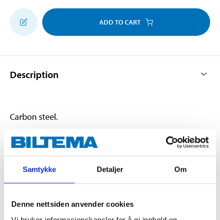
ADD TO CART
Description
Carbon steel.
Technical specifications
Samtykke
Detaljer
Om
Length
125 mm
Weight
75 g
Denne nettsiden anvender cookies
Vi bruker informasjonskapsler for å gi innhold og