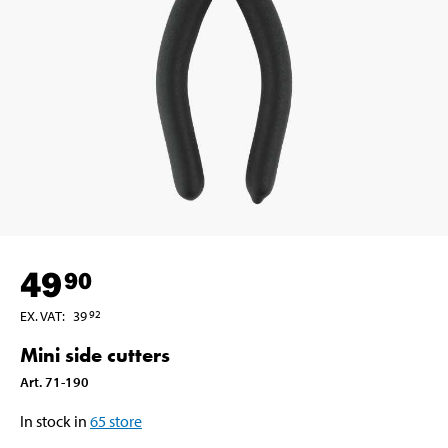
49
90
EX. VAT
:
39
92
Mini side cutters
Art
.
71-190
In stock in
65
store