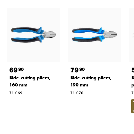
69
79
90
90
Side-cutting pliers,
Side-cutting pliers,
S
160 mm
190 mm
p
71-069
71-070
7