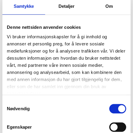
49
90
Samtykke
Detaljer
Om
Denne nettsiden anvender cookies
Rivet , 4 x 5.8 mm, 100 pcs.
12-969
Vi bruker informasjonskapsler for å gi innhold og
annonser et personlig preg, for å levere sosiale
Diameter
:
4
mm
mediefunksjoner og for å analysere trafikken vår. Vi deler
Length
:
5,8
mm
dessuten informasjon om hvordan du bruker nettstedet
Diameter
:
8,5
mm
(head)
vårt, med partnerne våre innen sosiale medier,
Type
:
4 x 5,8
annonsering og analysearbeid, som kan kombinere den
In stock in
2
store
med annen informasjon du har gjort tilgjengelig for dem,
eller som de har samlet inn gjennom din bruk av
54
tjenestene deres.
90
Samtykkevalg
Nødvendig
Rivet, 4 x 11.4 mm, 100 st.
Egenskaper
12-971