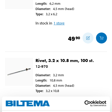
Length
:
6,2
mm
Diameter
:
4,5
mm
(head)
Type
:
3,2 x 6,2
In stock in
1
store
49
90
Rivet, 3.2 x 10.8 mm, 100 st.
12-970
Diameter
:
3,2
mm
Length
:
10,8
mm
Diameter
:
4,5
mm
(head)
Type
:
3,2 x 10,8
In stock in
3
store