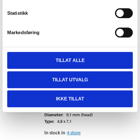
Diameter
:
4
mm
Length
:
11,4
mm
Statistikk
Diameter
:
7,7
mm
(head)
Type
:
4 x 11,4
Markedsføring
In stock in
1
store
59
90
TILLAT ALLE
TILLAT UTVALG
Rivet, 4.8 x 7.1 mm, 100 st.
12-972
IKKE TILLAT
Diameter
:
4,8
mm
Length
:
7,1
mm
Diameter
:
9,1
mm
(head)
Type
:
4,8 x 7,1
In stock in
4
store