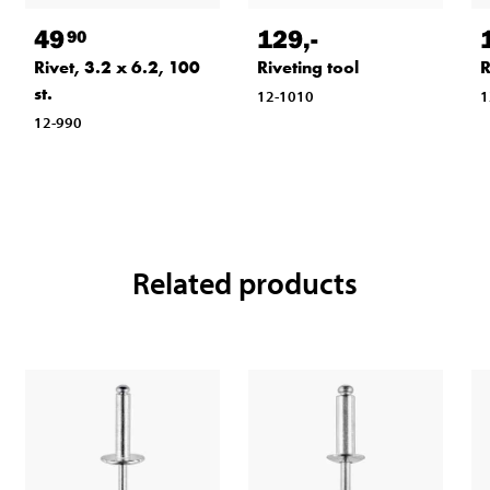
49
129
,-
90
Rivet, 3.2 x 6.2, 100
Riveting tool
R
st.
12-1010
1
12-990
Related products