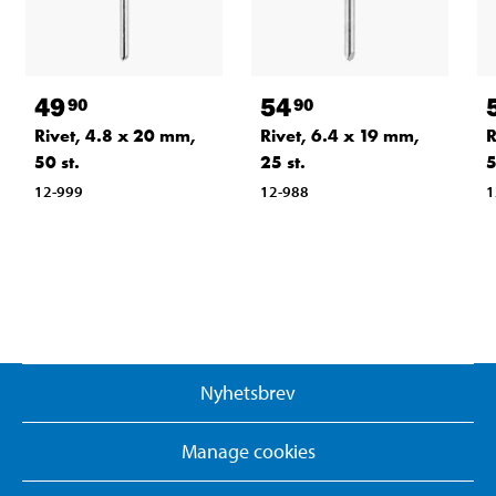
49
54
90
90
Rivet, 4.8 x 20 mm,
Rivet, 6.4 x 19 mm,
R
50 st.
25 st.
5
12-999
12-988
1
Nyhetsbrev
Manage cookies