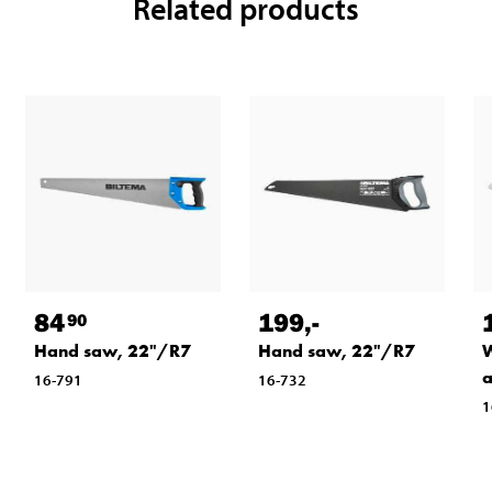
Related products
84
199
,-
90
Hand saw, 22"/R7
Hand saw, 22"/R7
a
16-791
16-732
1