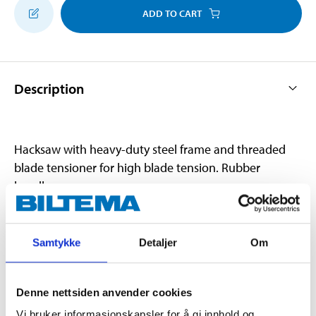
ADD TO CART
Description
Hacksaw with heavy-duty steel frame and threaded
blade tensioner for high blade tension. Rubber
handle.
Technical specifications
Samtykke
Detaljer
Om
Blade length
305 mm (12")
Denne nettsiden anvender cookies
Indentation
24 tpi
Vi bruker informasjonskapsler for å gi innhold og