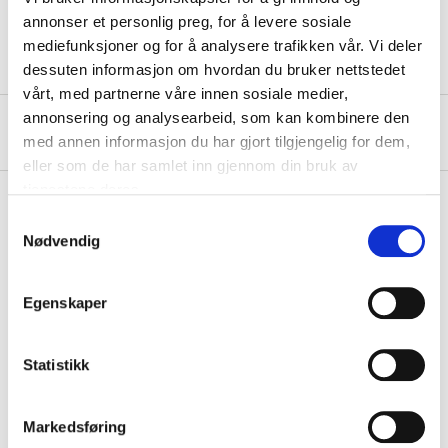
Hardness
35 ±5 HRC
annonser et personlig preg, for å levere sosiale
mediefunksjoner og for å analysere trafikken vår. Vi deler
dessuten informasjon om hvordan du bruker nettstedet
vårt, med partnerne våre innen sosiale medier,
annonsering og analysearbeid, som kan kombinere den
About the manufacturer
med annen informasjon du har gjort tilgjengelig for dem,
eller som de har samlet inn gjennom din bruk av
tjenestene deres.
Samtykkevalg
Nødvendig
Pay & Collect
Pay & Collect in your local store within 2 hours!
Egenskaper
READ MORE
Statistikk
Other customers also bought
Markedsføring