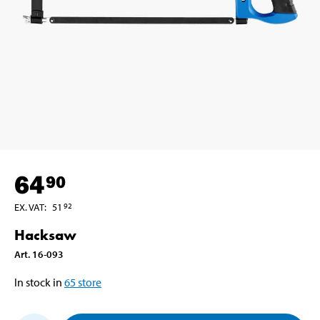
64
90
EX. VAT
:
51
92
Hacksaw
Art
.
16-093
In stock in
65
store