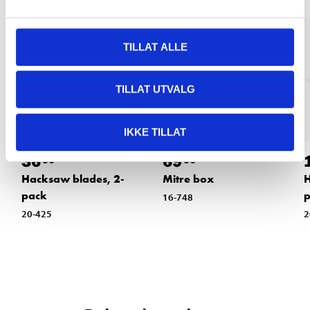
TILLAT ALLE
TILLAT UTVALG
IKKE TILLAT
36
69
90
90
Hacksaw blades, 2-
Mitre box
H
pack
16-748
20-425
2