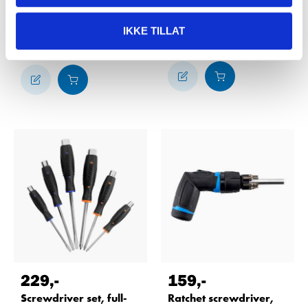
length shafts, 6 parts
parts
12-529
12-528
IKKE TILLAT
61
store
In stock in
64
store
In stock in
229
,-
159
,-
Screwdriver set, full-
Ratchet screwdriver,