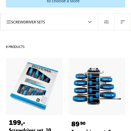
to choose a store
SCREWDRIVER SETS
8
PRODUCTS
199
,-
89
90
Screwdriver set, 10