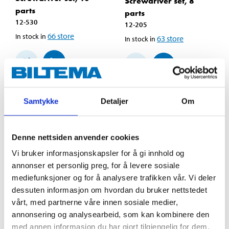
Screwdriver set, 8
parts
parts
12-530
12-205
66
store
In stock in
63
store
In stock in
Samtykke
Detaljer
Om
Denne nettsiden anvender cookies
Vi bruker informasjonskapsler for å gi innhold og
annonser et personlig preg, for å levere sosiale
mediefunksjoner og for å analysere trafikken vår. Vi deler
dessuten informasjon om hvordan du bruker nettstedet
vårt, med partnerne våre innen sosiale medier,
179
,-
149
,-
annonsering og analysearbeid, som kan kombinere den
Screwdriver Set VDE,
Screwdriver set, VDE,
med annen informasjon du har gjort tilgjengelig for dem,