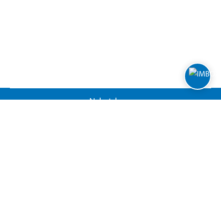
Nyhetsbrev
Manage cookies
Return or cancel online purchase
CONTACT US
Telephone. 22 22 20 22