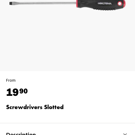
From
19
90
Screwdrivers Slotted
Description