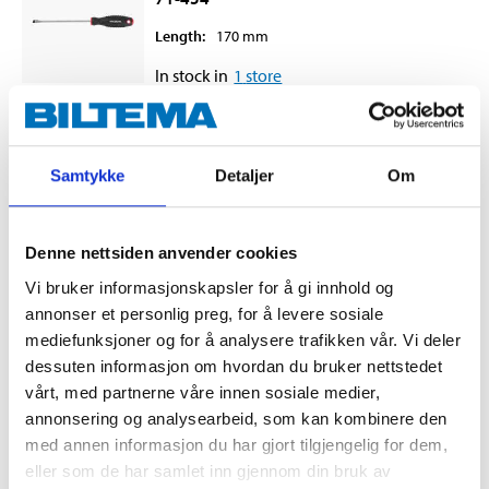
Length
:
170
mm
In stock in
1
store
Samtykke
Detaljer
Om
34
90
Denne nettsiden anvender cookies
Vi bruker informasjonskapsler for å gi innhold og
SCREWDRIVER SL3X100
annonser et personlig preg, for å levere sosiale
71-451
mediefunksjoner og for å analysere trafikken vår. Vi deler
Length
:
185
mm
dessuten informasjon om hvordan du bruker nettstedet
vårt, med partnerne våre innen sosiale medier,
In stock in
1
store
annonsering og analysearbeid, som kan kombinere den
med annen informasjon du har gjort tilgjengelig for dem,
eller som de har samlet inn gjennom din bruk av