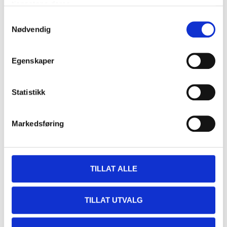
tjenestene deres.
26
90
Samtykkevalg
Nødvendig
SCREWDRIVER SL8X150
Egenskaper
71-459
Length
:
270
mm
Statistikk
In stock in
1
store
Markedsføring
49
90
TILLAT ALLE
TILLAT UTVALG
SCREWDRIVER SL6X100
71-457