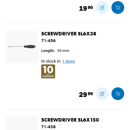
19
90
SCREWDRIVER SL6X38
71-456
Length
:
93
mm
In stock in
1
store
29
90
SCREWDRIVER SL6X150
71-458