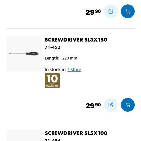
29
90
SCREWDRIVER SL3X150
71-452
Length
:
220
mm
In stock in
1
store
29
90
SCREWDRIVER SL5X100
71-454