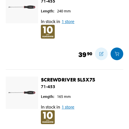
71-455
Length
:
240
mm
In stock in
1
store
39
90
SCREWDRIVER SL5X75
71-453
Length
:
165
mm
In stock in
1
store