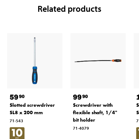
Related products
59
99
90
90
Slotted screwdriver
Screwdriver with
S
SL8 x 200 mm
flexible shaft, 1/4"
S
bit holder
71-543
7
71-4079