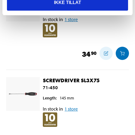
IKKE TILLAT
Length
:
205
mm
In stock in
1
store
34
90
SCREWDRIVER SL3X75
71-450
Length
:
145
mm
In stock in
1
store