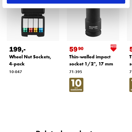
199
,-
59
90
Wheel Nut Sockets,
Thin-walled impact
T
4-pack
socket 1/2", 17 mm
s
10-047
71-395
7