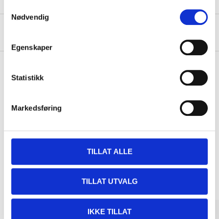
Samtykkevalg
Nødvendig
About the manufacturer
Egenskaper
Statistikk
Pay & Collect
Pay & Collect in your local store within 2 hours!
Markedsføring
READ MORE
TILLAT ALLE
Other customers also bought
TILLAT UTVALG
IKKE TILLAT