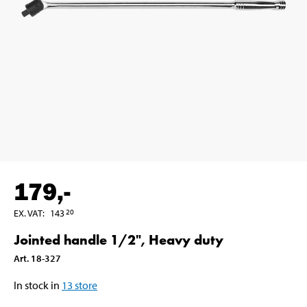
179
,-
EX. VAT
:
143
20
Jointed handle 1/2", Heavy duty
Art
.
18-327
In stock in
13
store