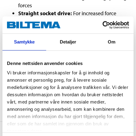
forces
Straight socket drive:
For increased force
transfer
Polished chrome:
Durable, easily wiped surface
with high corrosion resistance
Samtykke
Detaljer
Om
Technical specifications
Denne nettsiden anvender cookies
Vi bruker informasjonskapsler for å gi innhold og
Length
600 mm
annonser et personlig preg, for å levere sosiale
mediefunksjoner og for å analysere trafikken vår. Vi deler
Square drive socket
1/2"
dessuten informasjon om hvordan du bruker nettstedet
Material
CrV steel
vårt, med partnerne våre innen sosiale medier,
annonsering og analysearbeid, som kan kombinere den
med annen informasjon du har gjort tilgjengelig for dem,
eller som de har samlet inn gjennom din bruk av
tjenestene deres.
Spare parts