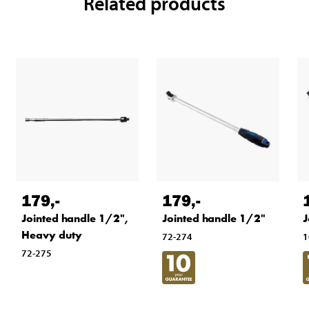
Related products
179
,-
179
,-
Jointed handle 1/2",
Jointed handle 1/2"
J
Heavy duty
72-274
1
72-275