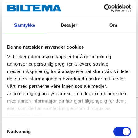
Contents:
6 jointed spanners:
8/9, 10/11, 12/13, 14/15, 16/17,
18/19 mm
Samtykke
Detaljer
Om
Technical specifications
Denne nettsiden anvender cookies
Vi bruker informasjonskapsler for å gi innhold og
Material
CrV steel
annonser et personlig preg, for å levere sosiale
mediefunksjoner og for å analysere trafikken vår. Vi deler
Size
8 / 9 – 18 / 19 mm
dessuten informasjon om hvordan du bruker nettstedet
vårt, med partnerne våre innen sosiale medier,
annonsering og analysearbeid, som kan kombinere den
med annen informasjon du har gjort tilgjengelig for dem,
About the manufacturer
eller som de har samlet inn gjennom din bruk av
tjenestene deres.
Samtykkevalg
Nødvendig