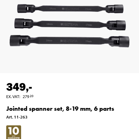
349
,-
EX. VAT
:
279
20
Jointed spanner set, 8-19 mm, 6 parts
Art
.
11-263