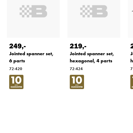
249
,-
219
,-
Jointed spanner set,
Jointed spanner set,
J
6 parts
hexagonal, 4 parts
h
72-420
72-424
7