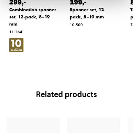
299
,-
199
,-
Combination spanner
Spanner set, 12-
T
set, 12-pack, 8–19
pack, 8–19 mm
p
mm
10-500
7
11-264
Related products